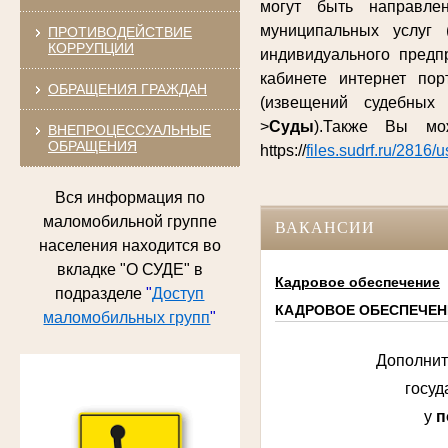
могут быть направле
муниципальных услуг 
ПРОТИВОДЕЙСТВИЕ
КОРРУПЦИИ
индивидуального предп
кабинете интернет по
ОБРАЩЕНИЯ ГРАЖДАН
(извещений судебных
>
Суды
).Также Вы м
ВНЕПРОЦЕССУАЛЬНЫЕ
ОБРАЩЕНИЯ
https://
files.sudrf.ru/2816/
Вся информация по
маломобильной группе
ВАКАНСИИ
населения находится во
вкладке "О СУДЕ" в
Кадровое обеспечение
подразделе
"
Доступ
КАДРОВОЕ ОБЕСПЕЧЕН
маломобильных групп
"
Дополнит
госуд
у
п