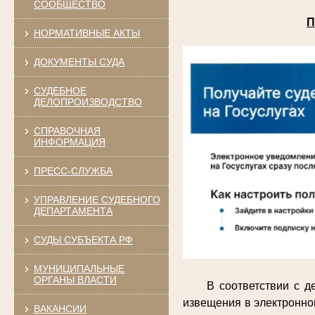
СООБЩЕСТВО
П
НОРМАТИВНЫЕ АКТЫ
ДОКУМЕНТЫ СУДА
СУДЕБНОЕ
ДЕЛОПРОИЗВОДСТВО
СПРАВОЧНАЯ
ИНФОРМАЦИЯ
ПРЕСС-СЛУЖБА
УПРАВЛЕНИЕ СУДЕБНОГО
ДЕПАРТАМЕНТА
СУДЫ СУБЪЕКТА РФ
МУНИЦИПАЛЬНЫЕ
ОРГАНЫ ВЛАСТИ
В соответствии с 
извещения в электронно
ВАКАНСИИ