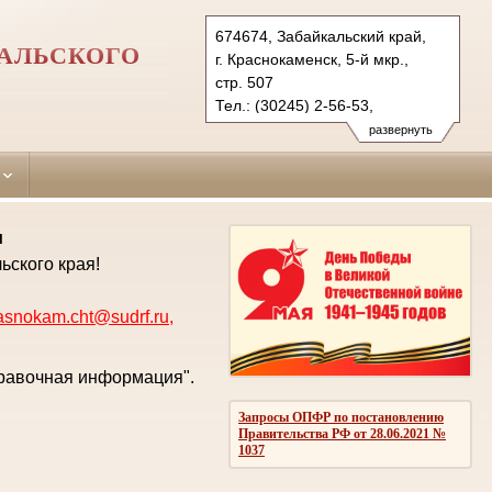
674674, Забайкальский край,
АЛЬСКОГО
г. Краснокаменск, 5-й мкр.,
стр. 507
Тел.: (30245) 2-56-53,
(3022) 23-83-71 (ф.)
развернуть
krasnokam.cht@sudrf.ru
krasnokam@usd-chita.ru
и
ьского края!
asnokam.cht@sudrf.ru
,
правочная информация".
Запросы ОПФР по постановлению
Правительства РФ от 28.06.2021 №
1037