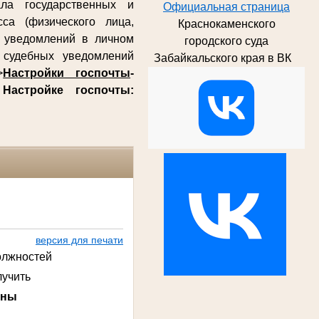
ла государственных и
Официальная страница
са (физического лица,
Краснокаменского
х уведомлений в личном
городского суда
судебных уведомлений
Забайкальского края в ВК
>
Настройки госпочты
-
о
Настройке госпочты:
версия для печати
олжностей
лучить
вны