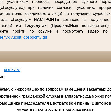
ны участникам процесса посредством Единого порта
(«Госуслуги») при наличии согласия участника процес
ринимателя, юридического лица) на получение судебны
ртала «Госуслуг»
НАСТРОИТЬ
согласие на получение 
 актов)
на Госуслугах
(
Профиль
(Имя пользователя)-
ожете пройти по ссылке и посмотреть видео п
user/vklyuchit_gospochtu.gif
КОНКУРС
ИЕ
ельную информацию по вопросам замещения вакантных д
арственной гражданской службы в аппарате суда можно по
омощника председателя Евстратовой Ирины Викторо
по тел.
8 (30245) 2-78-18
в рабочее время.