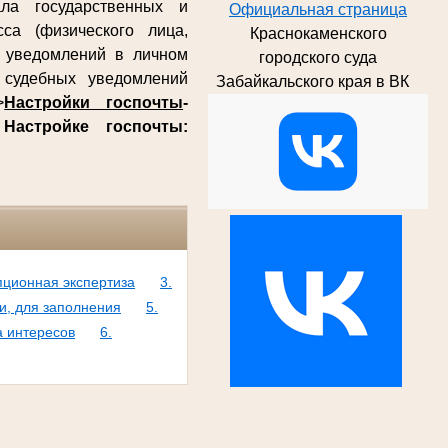
ла государственных и
Официальная страница
са (физического лица,
Краснокаменского
х уведомлений в личном
городского суда
судебных уведомлений
Забайкальского края в ВК
>
Настройки госпочты
-
о
Настройке госпочты:
пционная экспертиза
3.
и, для заполнения
5.
а интересов
6.