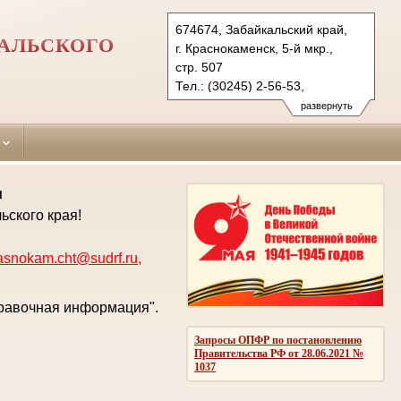
674674, Забайкальский край,
АЛЬСКОГО
г. Краснокаменск, 5-й мкр.,
стр. 507
Тел.: (30245) 2-56-53,
(3022) 23-83-71 (ф.)
развернуть
krasnokam.cht@sudrf.ru
krasnokam@usd-chita.ru
и
ьского края!
asnokam.cht@sudrf.ru
,
правочная информация".
Запросы ОПФР по постановлению
Правительства РФ от 28.06.2021 №
1037