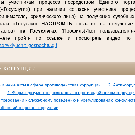
ны участникам процесса посредством Единого порта
(«Госуслуги») при наличии согласия участника процес
ринимателя, юридического лица) на получение судебны
ртала «Госуслуг»
НАСТРОИТЬ
согласие на получение 
 актов)
на Госуслугах
(
Профиль
(Имя пользователя)-
ожете пройти по ссылке и посмотреть видео п
user/vklyuchit_gospochtu.gif
Е КОРРУПЦИИ
 и иные акты в сфере противодействия коррупции
2. Антикорру
4. Формы документов, связанных с противодействием коррупци
требований к служебному поведению и урегулированию конфликт
бщений о фактах коррупции