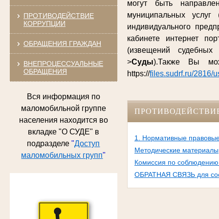
могут быть направле
муниципальных услуг 
ПРОТИВОДЕЙСТВИЕ
КОРРУПЦИИ
индивидуального предп
кабинете интернет по
ОБРАЩЕНИЯ ГРАЖДАН
(извещений судебных
>
Суды
).Также Вы м
ВНЕПРОЦЕССУАЛЬНЫЕ
ОБРАЩЕНИЯ
https://
files.sudrf.ru/2816/
Вся информация по
маломобильной группе
ПРОТИВОДЕЙСТВИ
населения находится во
вкладке "О СУДЕ" в
1. Нормативные правовые
подразделе
"
Доступ
Методические материалы
маломобильных групп
"
Комиссия по соблюдению 
ОБРАТНАЯ СВЯЗЬ для соо