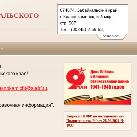
674674, Забайкальский край,
АЛЬСКОГО
г. Краснокаменск, 5-й мкр.,
стр. 507
Тел.: (30245) 2-56-53,
(3022) 23-83-71 (ф.)
развернуть
krasnokam.cht@sudrf.ru
krasnokam@usd-chita.ru
и
ьского края!
asnokam.cht@sudrf.ru
,
правочная информация".
Запросы ОПФР по постановлению
Правительства РФ от 28.06.2021 №
1037