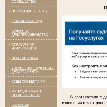
СООБЩЕСТВО
П
НОРМАТИВНЫЕ АКТЫ
ДОКУМЕНТЫ СУДА
СУДЕБНОЕ
ДЕЛОПРОИЗВОДСТВО
СПРАВОЧНАЯ
ИНФОРМАЦИЯ
ПРЕСС-СЛУЖБА
УПРАВЛЕНИЕ СУДЕБНОГО
ДЕПАРТАМЕНТА
СУДЫ СУБЪЕКТА РФ
МУНИЦИПАЛЬНЫЕ
ОРГАНЫ ВЛАСТИ
В соответствии с 
извещения в электронно
ВАКАНСИИ