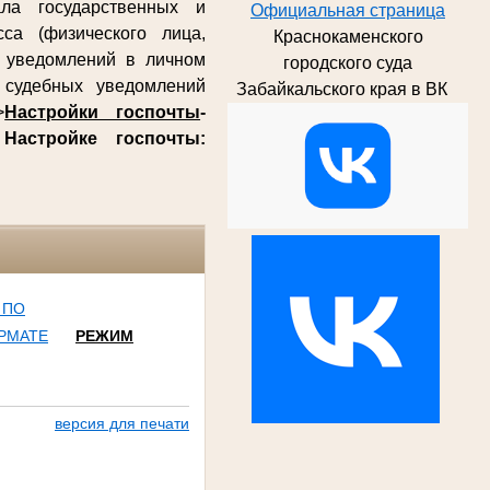
ла государственных и
Официальная страница
са (физического лица,
Краснокаменского
х уведомлений в личном
городского суда
судебных уведомлений
Забайкальского края в ВК
>
Настройки госпочты
-
о
Настройке госпочты:
 ПО
РМАТЕ
РЕЖИМ
версия для печати