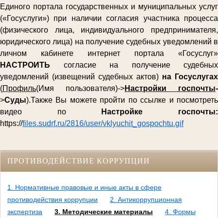
Единого портала государственных и муниципальных услуг
(«Госуслуги») при наличии согласия участника процесса
(физического лица, индивидуального предпринимателя,
юридического лица) на получение судебных уведомлений в
личном кабинете интернет портала «Госуслуг»
НАСТРОИТЬ
согласие на получение судебных
уведомлений (извещений судебных актов)
на Госуслугах
(
Профиль
(Имя пользователя)->
Настройки госпочты
-
>
Суды
).Также Вы можете пройти по ссылке и посмотреть
видео по
Настройке госпочты
https://
files.sudrf.ru/2816/user/vklyuchit_gospochtu.gif
ПРОТИВОДЕЙСТВИЕ КОРРУПЦИИ
1. Нормативные правовые и иные акты в сфере
противодействия коррупции
2. Антикоррупционная
экспертиза
3. Методические материалы
4. Формы