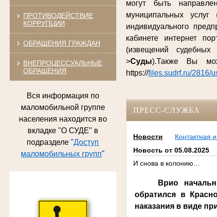
могут быть направле
муниципальных услуг 
ПРОТИВОДЕЙСТВИЕ
КОРРУПЦИИ
индивидуального предп
кабинете интернет по
ОБРАЩЕНИЯ ГРАЖДАН
(извещений судебных
>
Суды
).Также Вы м
ВНЕПРОЦЕССУАЛЬНЫЕ
ОБРАЩЕНИЯ
https://
files.sudrf.ru/2816/
Вся информация по
маломобильной группе
ПРЕСС-СЛУЖБА
населения находится во
вкладке "О СУДЕ" в
Новости
Контактная 
подразделе
"
Доступ
Новость от 05.08.2025
маломобильных групп
"
И снова в колонию…
Врио началь
обратился в Красн
наказания в виде п