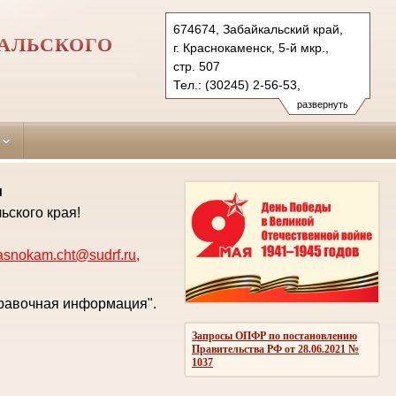
674674, Забайкальский край,
АЛЬСКОГО
г. Краснокаменск, 5-й мкр.,
стр. 507
Тел.: (30245) 2-56-53,
(3022) 23-83-71 (ф.)
развернуть
krasnokam.cht@sudrf.ru
krasnokam@usd-chita.ru
и
ьского края!
asnokam.cht@sudrf.ru
,
правочная информация".
Запросы ОПФР по постановлению
Правительства РФ от 28.06.2021 №
1037