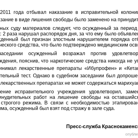
2011 года отбывал наказание в исправительной колони
казание в виде лишения свободы было заменено на принуди
ных суду материалов следует, что осужденный за период
 2 раза нарушал распорядок дня, за что ему было объявле
жденный был признан злостным нарушителем порядка от
ческого средства, что было подтверждено медицинским ос
аседании осужденный возражал против удовлетвор
дения, пояснив, что наркотические средства никогда не у
инимал лекарственные препараты «Ибупрофен» и «Кетан
ельный тест. Однако в судебном заседании был допроше
х лекарственных препаратах не может содержаться марихуа
ление исправительного учреждения удовлетворил, зам
инудительных работ на лишение свободы на оставшийс
 строгого режима. В связи с необходимостью этапирова
ма, осужденный был взят под стражу в зале суда.
Пресс-служба Краснокаменск
опубли