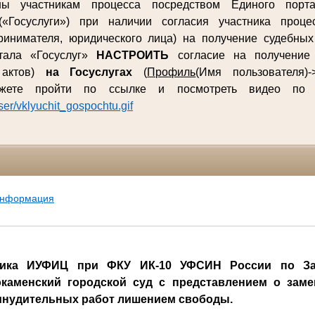
ны участникам процесса посредством Единого порта
(«Госуслуги») при наличии согласия участника процес
ринимателя, юридического лица) на получение судебны
ртала «Госуслуг»
НАСТРОИТЬ
согласие на получение 
 актов)
на Госуслугах
(
Профиль
(Имя пользователя)-
ожете пройти по ссылке и посмотреть видео п
user/vklyuchit_gospochtu.gif
информация
ника ИУФИЦ при ФКУ ИК-10 УФСИН России по За
окаменский городской суд с представлением о заме
ринудительных работ лишением свободы.