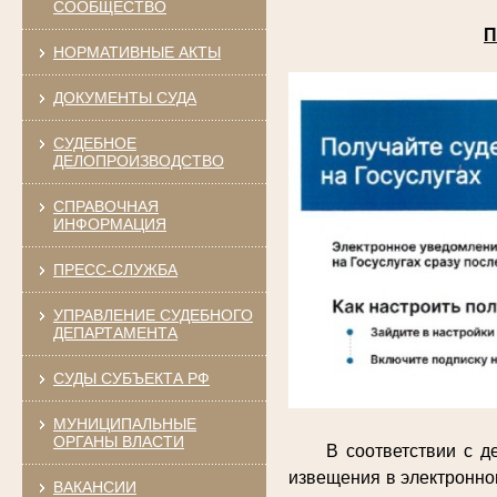
СООБЩЕСТВО
П
НОРМАТИВНЫЕ АКТЫ
ДОКУМЕНТЫ СУДА
СУДЕБНОЕ
ДЕЛОПРОИЗВОДСТВО
СПРАВОЧНАЯ
ИНФОРМАЦИЯ
ПРЕСС-СЛУЖБА
УПРАВЛЕНИЕ СУДЕБНОГО
ДЕПАРТАМЕНТА
СУДЫ СУБЪЕКТА РФ
МУНИЦИПАЛЬНЫЕ
ОРГАНЫ ВЛАСТИ
В соответствии с 
извещения в электронно
ВАКАНСИИ