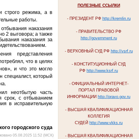
ПОЛЕЗНЫЕ ССЫЛКИ
и строго режима, а в
- ПРЕЗИДЕНТ РФ
http://kremlin.ru
тельные работы.
 отбывания наказания
- ПРАВИТЕЛЬСТВО РФ
но 2 выговора; а также
http://government.ru
бывания наказания за
видетельствованием.
- ВЕРХОВНЫЙ СУД РФ
http://vsrf.ru
ения представления
потреблял, что в целях
- КОНСТИТУЦИОННЫЙ СУД
ов», и что это могло
РФ
http://www.ksrf.ru
н специалист, который
на.
- ОФИЦИАЛЬНЫЙ ИНТЕРНЕТ-
ПОРТАЛ ПРАВОВОЙ
енил неотбытую часть
ИНФОРМАЦИИ
http://pravo.gov.ru
я срок, с отбыванием
ния в исправительную
- ВЫСШАЯ КВАЛИФИКАЦИОННАЯ
КОЛЛЕГИЯ
СУДЕЙ
http://www.vkks.ru
ого городского суда
ковано 05.08.2025 11:52 (МСК)
- ВЫСШАЯ КВАЛИФИКАЦИОННАЯ