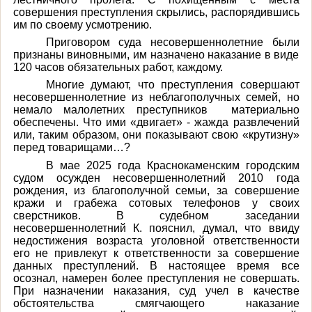
совершения преступления скрылись, распорядившись
им по своему усмотрению.
Приговором суда несовершеннолетние были
признаны виновными, им назначено наказание в виде
120 часов обязательных работ, каждому.
Многие думают, что преступления совершают
несовершеннолетние из неблагополучных семей, но
немало малолетних преступников
материально
обеспечены. Что ими «двигает» - жажда развлечений
или, таким образом, они показывают свою «крутизну»
перед товарищами…?
В мае 2025 года Краснокаменским городским
судом осужден несовершеннолетний 2010 года
рождения, из благополучной семьи, за совершение
кражи и грабежа сотовых телефонов у своих
сверстников. В судебном заседании
несовершеннолетний К. пояснил, думал, что
ввиду
недостижения возраста уголовной ответственности
его не привлекут к ответственности за совершение
данных преступлений. В настоящее время все
осознал, намерен более преступления не совершать.
При назначении наказания, суд учел в качестве
обстоятельства смягчающего наказание