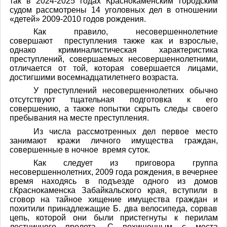
так в 2024-2025 годах Краснокаменским городским
судом рассмотрены 14 уголовных дел в отношении
«детей» 2009-2010 годов рождения.
Как правило, несовершеннолетние
совершают преступления также как и взрослые,
однако криминалистическая характеристика
преступлений, совершаемых несовершеннолетними,
отличается от той, которая совершается лицами,
достигшими восемнадцатилетнего возраста.
У преступлений несовершеннолетних обычно
отсутствуют тщательная подготовка к его
совершению, а также попытки скрыть следы своего
пребывания на месте преступления.
Из числа рассмотренных дел первое место
занимают кражи
личного имущества граждан,
совершенные в ночное
время суток.
Как следует из приговора группа
несовершеннолетних, 2009 года рождения, в вечернее
время находясь в подъезде одного из домов
г.Краснокаменска Забайкальского края, вступили в
сговор на тайное хищение имущества граждан и
похитили принадлежащие Б. два велосипеда, сорвав
цепь, которой они были пристегнуты к перилам
лестничного пролета. С похищенным с места