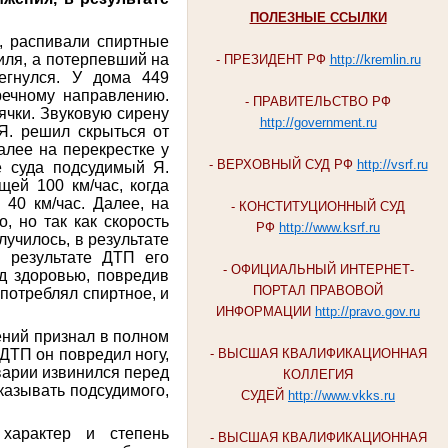
ПОЛЕЗНЫЕ ССЫЛКИ
й, распивали спиртные
иля, а потерпевший на
- ПРЕЗИДЕНТ РФ
http://kremlin.ru
егнулся. У дома 449
речному направлению.
- ПРАВИТЕЛЬСТВО РФ
ячки. Звуковую сирену
http://government.ru
Я. решил скрыться от
алее на перекрестке у
- ВЕРХОВНЫЙ СУД РФ
http://vsrf.ru
е суда подсудимый Я.
ей 100 км/час, когда
40 км/час. Далее, на
- КОНСТИТУЦИОННЫЙ СУД
, но так как скорость
РФ
http://www.ksrf.ru
училось, в результате
 результате ДТП его
- ОФИЦИАЛЬНЫЙ ИНТЕРНЕТ-
д здоровью, повредив
ПОРТАЛ ПРАВОВОЙ
потреблял спиртное, и
ИНФОРМАЦИИ
http://pravo.gov.ru
ений признал в полном
 ДТП он повредил ногу,
- ВЫСШАЯ КВАЛИФИКАЦИОННАЯ
варии извинился перед
КОЛЛЕГИЯ
казывать подсудимого,
СУДЕЙ
http://www.vkks.ru
характер и степень
- ВЫСШАЯ КВАЛИФИКАЦИОННАЯ