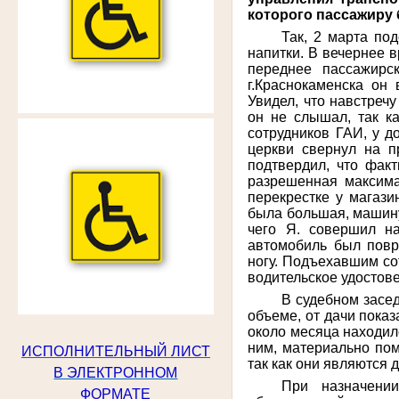
которого пассажиру
Так, 2 марта по
напитки. В вечернее 
переднее пассажирс
г.Краснокаменска он
Увидел, что навстреч
он не слышал, так к
сотрудников ГАИ, у д
церкви свернул на п
подтвердил, что фак
разрешенная максима
перекрестке у магази
была большая, машину
чего Я. совершил н
автомобиль был повр
ногу. Подъехавшим со
водительское удостове
В судебном засе
объеме, от дачи показ
около месяца находил
ним, материально пом
ИСПОЛНИТЕЛЬНЫЙ ЛИСТ
так как они являются 
В ЭЛЕКТРОННОМ
При назначени
ФОРМАТЕ