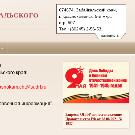
674674, Забайкальский край,
АЛЬСКОГО
г. Краснокаменск, 5-й мкр.,
стр. 507
Тел.: (30245) 2-56-53,
(3022) 23-83-71 (ф.)
развернуть
krasnokam.cht@sudrf.ru
krasnokam@usd-chita.ru
и
ьского края!
asnokam.cht@sudrf.ru
,
правочная информация".
Запросы ОПФР по постановлению
Правительства РФ от 28.06.2021 №
1037