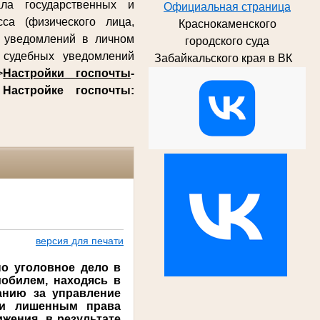
ла государственных и
Официальная страница
са (физического лица,
Краснокаменского
х уведомлений в личном
городского суда
судебных уведомлений
Забайкальского края в ВК
>
Настройки госпочты
-
о
Настройке госпочты:
версия для печати
но уголовное дело в
мобилем, находясь в
анию за управление
учи лишенным права
жения, в результате