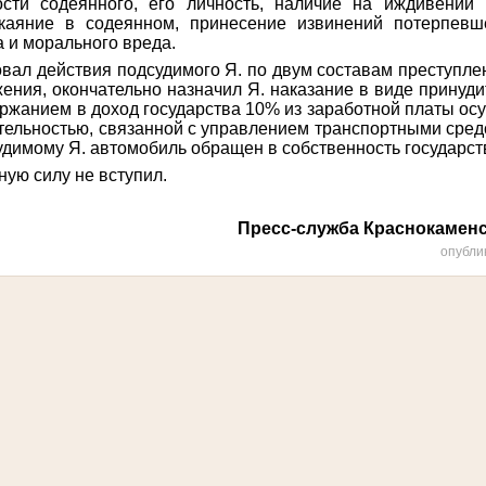
сти содеянного, его личность, наличие на иждивении 
скаяние в содеянном, принесение извинений потерпевш
 и морального вреда.
ал действия подсудимого Я. по двум составам преступлен
жения, окончательно назначил Я. наказание в виде принуди
держанием в доход государства 10% из заработной платы ос
тельностью, связанной с управлением транспортными средст
удимому
Я.
автомобиль обращен в собственность государст
ную силу не вступил.
Пресс-служба Краснокаменс
опубли