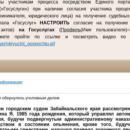
ны участникам процесса посредством Единого порта
(«Госуслуги») при наличии согласия участника процес
ринимателя, юридического лица) на получение судебны
ртала «Госуслуг»
НАСТРОИТЬ
согласие на получение 
 актов)
на Госуслугах
(
Профиль
(Имя пользователя)-
ожете пройти по ссылке и посмотреть видео п
user/vklyuchit_gospochtu.gif
информация
 обернулось уголовным делом
м городским судом Забайкальского края рассмотре
на Я. 1985 года рождения, который управлял авто
ия, будучи подвергнутым
административному наказ
дством в состоянии опьянения
, кроме того, буд
ртными средствами, нарушил правила дорожного дви