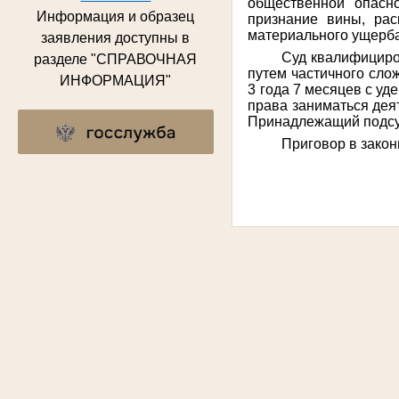
общественной опасно
Информация и образец
признание вины, ра
материального ущерба
заявления доступны в
Суд квалифициров
разделе "СПРАВОЧНАЯ
путем частичного сло
ИНФОРМАЦИЯ"
3 года 7 месяцев с у
права заниматься дея
П
ринадлежащий подс
Приговор в закон