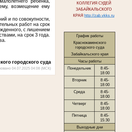
малолетнего ребенка,
КОЛЛЕГИЯ СУДЕЙ
ему, возмещение ему
ЗАБАЙКАЛЬСКОГО
КРАЯ
http://zab.vkks.ru
ий и по совокупности,
тельных работ на срок
ужденного, с лишением
вами, на срок 3 года.
График работы
ва.
Краснокаменского
городского суда
Забайкальского края
Часы работы
кого городского суда
Понедельник
8:45-
ковано 04.07.2025 04:08 (МСК)
18:00
Вторник
8:45-
18:00
Среда
8:45-
18:00
Четверг
8:45-
18:00
Пятница
8:45-
15:30
Выходные дни