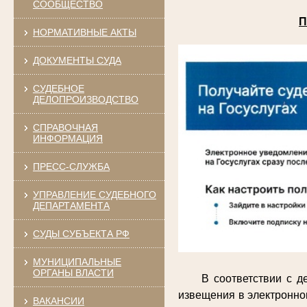
СООБЩЕСТВО
П
НОРМАТИВНЫЕ АКТЫ
ДОКУМЕНТЫ СУДА
СУДЕБНОЕ
ДЕЛОПРОИЗВОДСТВО
СПРАВОЧНАЯ
ИНФОРМАЦИЯ
ПРЕСС-СЛУЖБА
УПРАВЛЕНИЕ СУДЕБНОГО
ДЕПАРТАМЕНТА
СУДЫ СУБЪЕКТА РФ
МУНИЦИПАЛЬНЫЕ
ОРГАНЫ ВЛАСТИ
В соответствии с 
извещения в электронно
ВАКАНСИИ