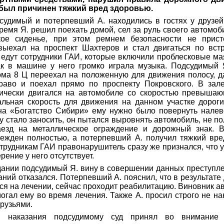
 был причинен тяжкий вред здоровью.
дсудимый и потерпевший А. находились в гостях у друзе
время Я. решил поехать домой, сел за руль своего автомоб
кое сиденье, при этом ремнем безопасности не прист
 выехал на проспект Шахтеров и стал двигаться по вст
у едут сотрудники ГАИ, которые включили проблесковые ма
ак в машине у него громко играла музыка. Подсудимый 
ома 8 Ц переехал на положенную для движения полосу, д
раво и поехал прямо по проспекту Покровского. В зал
тически двигался на автомобиле со скоростью превышающ
льная скорость для движения на данном участке дороги 
на «Богатство Сибири» ему нужно было повернуть налево
 стало заносить, он пытался выровнять автомобиль, не пол
аезд на металлическое ограждение и дорожный знак. В
ежден полностью, а потерпевший А. получил тяжкий вре
трудникам ГАИ правонарушитель сразу же признался, что у
рение у него отсутствует.
дании подсудимый Я. вину в совершении данных преступл
аний отказался. Потерпевший А. пояснил, что в результате
ся на лечении, сейчас проходит реабилитацию. Виновник а
огал ему во время лечения. Также А. просил строго не на
друзьями.
и наказания подсудимому суд принял во внимание 