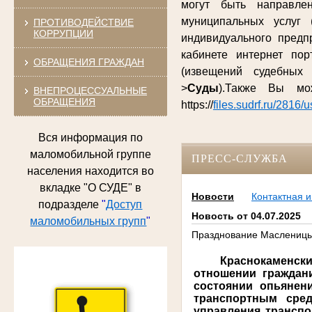
могут быть направле
муниципальных услуг 
ПРОТИВОДЕЙСТВИЕ
КОРРУПЦИИ
индивидуального предп
кабинете интернет по
ОБРАЩЕНИЯ ГРАЖДАН
(извещений судебных
>
Суды
).Также Вы м
ВНЕПРОЦЕССУАЛЬНЫЕ
ОБРАЩЕНИЯ
https://
files.sudrf.ru/2816/
Вся информация по
маломобильной группе
ПРЕСС-СЛУЖБА
населения находится во
вкладке "О СУДЕ" в
Новости
Контактная 
подразделе
"
Доступ
Новость от 04.07.2025
маломобильных групп
"
Празднование Масленицы
Краснокаменски
отношении граждани
состоянии опьянен
транспортным сре
управления транспо