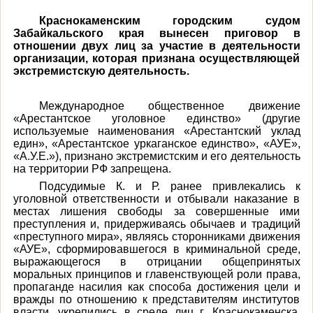
Краснокаменским городским судом
Забайкальского края вынесен приговор в
отношении двух лиц за участие в деятельности
организации, которая признана осуществляющей
экстремистскую деятельность
.
Международное общественное движение
«Арестантское уголовное единство» (другие
используемые наименования «Арестантский уклад
един», «Арестантское уркаганское единство», «АУЕ»,
«А.У.Е.»), признано экстремистским и его деятельность
на территории РФ запрещена.
Подсудимые К. и Р. ранее привлекались к
уголовной ответственности и отбывали наказание в
местах лишения свободы за совершенные ими
преступления и, придерживаясь обычаев и традиций
«преступного мира», являясь сторонниками движения
«АУЕ», сформировавшегося в криминальной среде,
выражающегося в отрицании общепринятых
моральных принципов и главенствующей роли права,
пропаганде насилия как способа достижения цели и
вражды по отношению к представителям институтов
власти, укрепились в среде лиц г. Краснокаменска,