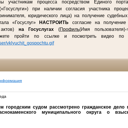
ны участникам процесса посредством Единого порта
(«Госуслуги») при наличии согласия участника процес
ринимателя, юридического лица) на получение судебны
ртала «Госуслуг»
НАСТРОИТЬ
согласие на получение 
 актов)
на Госуслугах
(
Профиль
(Имя пользователя)-
ожете пройти по ссылке и посмотреть видео п
user/vklyuchit_gospochtu.gif
информация
еда
м городским судом рассмотрено гражданское дело 
аснокаменского муниципального округа о взыс