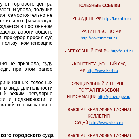
 от торгового центра
ПОЛЕЗНЫЕ ССЫЛКИ
лась и упала, получив
ия, самостоятельно не
- ПРЕЗИДЕНТ РФ
http://kremlin.ru
т сильную физическую
уждается в постоянном
ределах дороги общего
- ПРАВИТЕЛЬСТВО РФ
, прокурор просил суд
http://government.ru
 пользу компенсацию
- ВЕРХОВНЫЙ СУД РФ
http://vsrf.ru
ия не признала, суду
- КОНСТИТУЦИОННЫЙ СУД
леди, при этом ранее
РФ
http://www.ksrf.ru
причиненных телесных
- ОФИЦИАЛЬНЫЙ ИНТЕРНЕТ-
, в виде длительности
ПОРТАЛ ПРАВОВОЙ
ный режим, регулярно
ИНФОРМАЦИИ
http://pravo.gov.ru
ти и подвижности, и
ований и взыскания в
- ВЫСШАЯ КВАЛИФИКАЦИОННАЯ
КОЛЛЕГИЯ
СУДЕЙ
http://www.vkks.ru
кого городского суда
- ВЫСШАЯ КВАЛИФИКАЦИОННАЯ