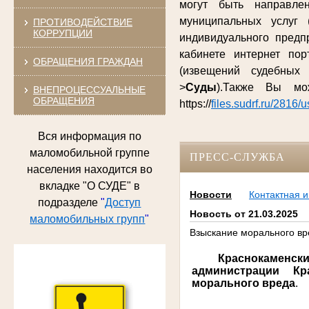
могут быть направле
муниципальных услуг 
ПРОТИВОДЕЙСТВИЕ
КОРРУПЦИИ
индивидуального предп
кабинете интернет по
ОБРАЩЕНИЯ ГРАЖДАН
(извещений судебных
>
Суды
).Также Вы м
ВНЕПРОЦЕССУАЛЬНЫЕ
ОБРАЩЕНИЯ
https://
files.sudrf.ru/2816/
Вся информация по
маломобильной группе
ПРЕСС-СЛУЖБА
населения находится во
вкладке "О СУДЕ" в
Новости
Контактная 
подразделе
"
Доступ
Новость от 21.03.2025
маломобильных групп
"
Взыскание морального вр
Краснокаменски
администрации Кр
морального вреда
.