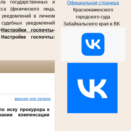
ла государственных и
Официальная страница
са (физического лица,
Краснокаменского
х уведомлений в личном
городского суда
судебных уведомлений
Забайкальского края в ВК
>
Настройки госпочты
-
о
Настройке госпочты:
версия для печати
по иску прокурора к
кании компенсации