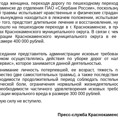
года женщина, переходя дорогу по пешеходному переходу
каменске до отделения ПАО «Сбербанк России», поскользну
й травмы испытывает нравственные и физические страдан
, вынуждена находиться в лежачем положении, испытывае
е того, предстоит длительное лечение и восстановление, н
ошло на пешеходном переходе в г. Краснокаменске, в п
ах Краснокаменского муниципального округа. В связи с чем
трации Краснокаменского муниципального округа в ее
змере 400 000 рублей.
седании представитель администрации исковые требован
чиком осуществлялись действия по уборке дорог от на
рвис», которое занимается данной деятельностью.
нимание личность потерпевшей, ее возраст, тяжесть 
чество (две самостоятельных травмы), а также последствия
ходимости продолжительный период соблюдать постель
ческой боли, ограничения нормальной жизнедеятельнос
еобходимости частичного удовлетворения исковых треб
сации морального вреда в размере 300 000 рублей.
ую силу не вступило.
Пресс-служба Краснокаменс