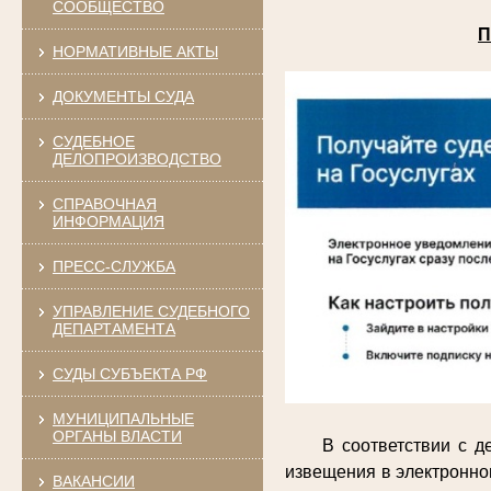
СООБЩЕСТВО
П
НОРМАТИВНЫЕ АКТЫ
ДОКУМЕНТЫ СУДА
СУДЕБНОЕ
ДЕЛОПРОИЗВОДСТВО
СПРАВОЧНАЯ
ИНФОРМАЦИЯ
ПРЕСС-СЛУЖБА
УПРАВЛЕНИЕ СУДЕБНОГО
ДЕПАРТАМЕНТА
СУДЫ СУБЪЕКТА РФ
МУНИЦИПАЛЬНЫЕ
ОРГАНЫ ВЛАСТИ
В соответствии с 
извещения в электронно
ВАКАНСИИ