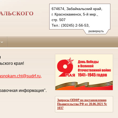
674674, Забайкальский край,
АЛЬСКОГО
г. Краснокаменск, 5-й мкр.,
стр. 507
Тел.: (30245) 2-56-53,
(3022) 23-83-71 (ф.)
развернуть
krasnokam.cht@sudrf.ru
krasnokam@usd-chita.ru
и
ьского края!
asnokam.cht@sudrf.ru
,
правочная информация".
Запросы ОПФР по постановлению
Правительства РФ от 28.06.2021 №
1037