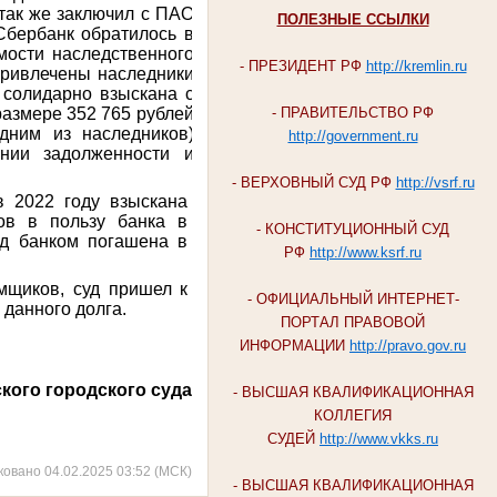
так же заключил с ПАО
ПОЛЕЗНЫЕ ССЫЛКИ
Сбербанк обратилось в
мости наследственного
- ПРЕЗИДЕНТ РФ
http://kremlin.ru
привлечены наследники
 солидарно взыскана с
азмере 352 765 рублей
- ПРАВИТЕЛЬСТВО РФ
дним из наследников)
http://government.ru
ении задолженности и
- ВЕРХОВНЫЙ СУД РФ
http://vsrf.ru
в 2022 году взыскана
ов в пользу банка в
- КОНСТИТУЦИОННЫЙ СУД
ед банком погашена в
РФ
http://www.ksrf.ru
мщиков, суд пришел к
- ОФИЦИАЛЬНЫЙ ИНТЕРНЕТ-
 данного долга.
ПОРТАЛ ПРАВОВОЙ
ИНФОРМАЦИИ
http://pravo.gov.ru
кого городского суда
- ВЫСШАЯ КВАЛИФИКАЦИОННАЯ
КОЛЛЕГИЯ
СУДЕЙ
http://www.vkks.ru
ковано 04.02.2025 03:52 (МСК)
- ВЫСШАЯ КВАЛИФИКАЦИОННАЯ