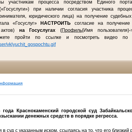
ны участникам процесса посредством Единого порта
(«Госуслуги») при наличии согласия участника процес
ринимателя, юридического лица) на получение судебны
ртала «Госуслуг»
НАСТРОИТЬ
согласие на получение 
 актов)
на Госуслугах
(
Профиль
(Имя пользователя)-
ожете пройти по ссылке и посмотреть видео п
user/vklyuchit_gospochtu.gif
информация
5 года Краснокаменский городской суд Забайкальск
взыскании денежных средств в порядке регресса.
 в суд с указанным иском, ссылаясь на то, что его близкий