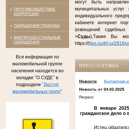
могут быть направле
муниципальных услуг 
ПРОТИВОДЕЙСТВИЕ
КОРРУПЦИИ
индивидуального предп
кабинете интернет по
ОБРАЩЕНИЯ ГРАЖДАН
(извещений судебных
>
Суды
).Также Вы м
ВНЕПРОЦЕССУАЛЬНЫЕ
ОБРАЩЕНИЯ
https://
files.sudrf.ru/2816/
Вся информация по
маломобильной группе
ПРЕСС-СЛУЖБА
населения находится во
вкладке "О СУДЕ" в
Новости
Контактная 
подразделе
"
Доступ
Новость от 04.02.2025
маломобильных групп
"
Регресс
В январе 202
гражданское дело о 
Истец обратился