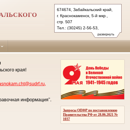
674674, Забайкальский край,
АЛЬСКОГО
г. Краснокаменск, 5-й мкр.,
стр. 507
Тел.: (30245) 2-56-53,
(3022) 23-83-71 (ф.)
развернуть
krasnokam.cht@sudrf.ru
krasnokam@usd-chita.ru
и
ьского края!
asnokam.cht@sudrf.ru
,
правочная информация".
Запросы ОПФР по постановлению
Правительства РФ от 28.06.2021 №
1037