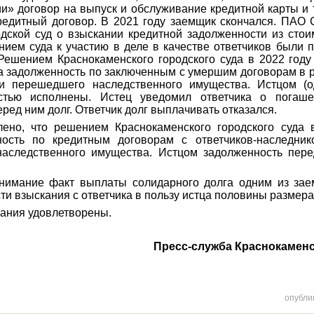
» договор на выпуск и обслуживание кредитной карты и 
редитный договор. В 2021 году заемщик скончался. ПАО 
дской суд о взыскании кредитной задолженности из стои
ием суда к участию в деле в качестве ответчиков были 
Решением Краснокаменского городского суда в 2022 году
 задолженность по заключенным с умершим договорам в р
и перешедшего наследственного имущества. Истцом (о
остью исполнены. Истец уведомил ответчика о погаш
ред ним долг. Ответчик долг выплачивать отказался.
лено, что решением Краснокаменского городского суда 
ность по кредитным договорам с ответчиков-наследник
наследственного имущества. Истцом задолженность пер
нимание факт выплаты солидарного долга одним из зае
и взыскания с ответчика в пользу истца половины размера
ания удовлетворены.
Пресс-служба Краснокаменс
опубли