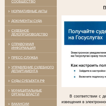
СООБЩЕСТВО
П
НОРМАТИВНЫЕ АКТЫ
ДОКУМЕНТЫ СУДА
СУДЕБНОЕ
ДЕЛОПРОИЗВОДСТВО
СПРАВОЧНАЯ
ИНФОРМАЦИЯ
ПРЕСС-СЛУЖБА
УПРАВЛЕНИЕ СУДЕБНОГО
ДЕПАРТАМЕНТА
СУДЫ СУБЪЕКТА РФ
МУНИЦИПАЛЬНЫЕ
ОРГАНЫ ВЛАСТИ
В соответствии с 
извещения в электронно
ВАКАНСИИ