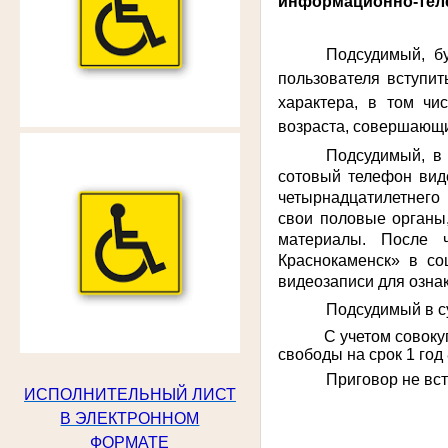
информационно-теле
Подсудимый, б
пользователя вступит
характера, в том чи
возраста, совершающи
Подсудимый, в
сотовый телефон вид
четырнадцатилетнего
свои половые органы,
материалы. После ч
Краснокаменск» в со
видеозаписи для ознак
Подсудимый в с
С учетом совоку
свободы на срок 1 го
Приговор не вст
ИСПОЛНИТЕЛЬНЫЙ ЛИСТ
В ЭЛЕКТРОННОМ
ФОРМАТЕ