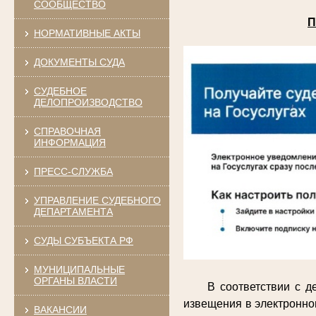
СООБЩЕСТВО
П
НОРМАТИВНЫЕ АКТЫ
ДОКУМЕНТЫ СУДА
СУДЕБНОЕ
ДЕЛОПРОИЗВОДСТВО
СПРАВОЧНАЯ
ИНФОРМАЦИЯ
ПРЕСС-СЛУЖБА
УПРАВЛЕНИЕ СУДЕБНОГО
ДЕПАРТАМЕНТА
СУДЫ СУБЪЕКТА РФ
МУНИЦИПАЛЬНЫЕ
ОРГАНЫ ВЛАСТИ
В соответствии с 
извещения в электронно
ВАКАНСИИ