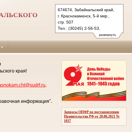
674674, Забайкальский край,
АЛЬСКОГО
г. Краснокаменск, 5-й мкр.,
стр. 507
Тел.: (30245) 2-56-53,
(3022) 23-83-71 (ф.)
развернуть
krasnokam.cht@sudrf.ru
krasnokam@usd-chita.ru
и
ьского края!
asnokam.cht@sudrf.ru
,
правочная информация".
Запросы ОПФР по постановлению
Правительства РФ от 28.06.2021 №
1037