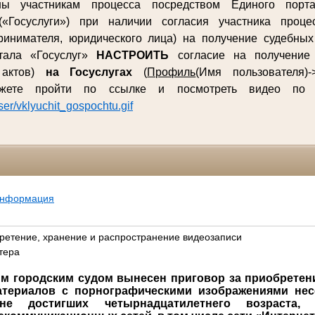
ны участникам процесса посредством Единого порта
(«Госуслуги») при наличии согласия участника процес
ринимателя, юридического лица) на получение судебны
ртала «Госуслуг»
НАСТРОИТЬ
согласие на получение 
 актов)
на Госуслугах
(
Профиль
(Имя пользователя)-
ожете пройти по ссылке и посмотреть видео п
user/vklyuchit_gospochtu.gif
информация
бретение, хранение и распространение видеозаписи
тера
м городским судом вынесен приговор за приобретен
атериалов с порнографическими изображениями нес
не достигших четырнадцатилетнего возраста, 