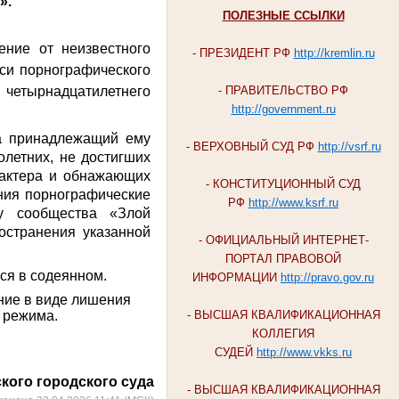
т»
.
ПОЛЕЗНЫЕ ССЫЛКИ
ение от неизвестного
- ПРЕЗИДЕНТ РФ
http://kremlin.ru
си порнографического
 четырнадцатилетнего
- ПРАВИТЕЛЬСТВО РФ
http://government.ru
на принадлежащий ему
- ВЕРХОВНЫЙ СУД РФ
http://vsrf.ru
летних, не достигших
рактера и обнажающих
- КОНСТИТУЦИОННЫЙ СУД
ения порнографические
РФ
http://www.ksrf.ru
ру сообщества «Злой
остранения указанной
- ОФИЦИАЛЬНЫЙ ИНТЕРНЕТ-
ПОРТАЛ ПРАВОВОЙ
ся в содеянном.
ИНФОРМАЦИИ
http://pravo.gov.ru
ание в виде лишения
о режима.
- ВЫСШАЯ КВАЛИФИКАЦИОННАЯ
КОЛЛЕГИЯ
СУДЕЙ
http://www.vkks.ru
кого городского суда
- ВЫСШАЯ КВАЛИФИКАЦИОННАЯ