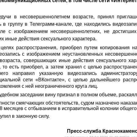
коммуникационных сетей, в том числе сети «Интерне
удучи в несовершеннолетнем возрасте, принял приглаш
ь в группу в Телеграмм-канале, где находились
видеозапи
сле с изображением несовершеннолетних, не достигших
х иные действия сексуального характера.
 целях распространения, приобрел путем копирования 
еозапись с изображением неустановленных несовершенно
 возраста, совершающих иные действия сексуального ха
 то есть приобрел, а затем хранил с целью распростран
его направил указанную видеозапись администрато
циальной сети «ВКонтакте», с целью дальнейшего распр
омления с ней неограниченного круга лиц.
удебном заседании вину признал в полном объеме, раскаял
пности смягчающих обстоятельств, судом назначено наказ
д 8 месяцев с отбыванием в исправительной колонии общег
упил в законную силу.
Пресс-служба Краснокаменс