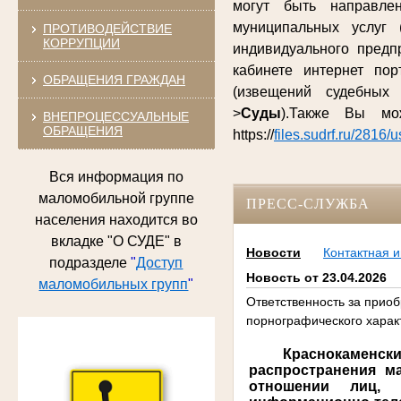
могут быть направле
муниципальных услуг 
ПРОТИВОДЕЙСТВИЕ
КОРРУПЦИИ
индивидуального предп
кабинете интернет по
ОБРАЩЕНИЯ ГРАЖДАН
(извещений судебных
>
Суды
).Также Вы м
ВНЕПРОЦЕССУАЛЬНЫЕ
ОБРАЩЕНИЯ
https://
files.sudrf.ru/2816/
Вся информация по
маломобильной группе
ПРЕСС-СЛУЖБА
населения находится во
вкладке "О СУДЕ" в
Новости
Контактная 
подразделе
"
Доступ
Новость от 23.04.2026
маломобильных групп
"
Ответственность за прио
порнографического харак
Краснокаменски
распространения м
отношении лиц, 