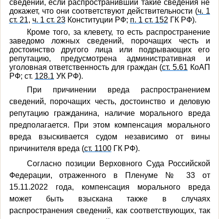
сведений, если распространивший такие сведения не
докажет, что они соответствуют действительности (
ч. 1
ст. 21
,
ч. 1 ст. 23
Конституции РФ;
п. 1 ст. 152
ГК РФ).
Кроме того, за клевету, то есть распространение
заведомо ложных сведений, порочащих честь и
достоинство другого лица или подрывающих его
репутацию, предусмотрена административная и
уголовная ответственность для граждан (
ст. 5.61
КоАП
РФ; ст.
128.1
УК РФ).
При причинении вреда распространением
сведений, порочащих честь, достоинство и деловую
репутацию гражданина, наличие морального вреда
предполагается. При этом компенсация морального
вреда взыскивается судом независимо от вины
причинителя вреда (
ст. 1100
ГК РФ).
Согласно позиции Верховного Суда Российской
Федерации, отраженного в Пленуме № 33 от
15.11.2022 года, компенсация морального вреда
может быть взыскана также в случаях
распространения сведений, как соответствующих, так