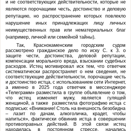
и не соответствующих действительности, которые не
являются порочащими честь, достоинство и деловую
репутацию, но распространение которых повлекло
нарушение иных принадлежащих лицу личных
неимущественных прав или нематериальных благ
(например, личной или семейной тайны).
Так, Краснокаменским городским судом
рассмотрено гражданское дело по иску С. к З. о
защите чести, достоинства, деловой репутации,
компенсации морального вреда, взыскании судебных
расходов. Истец мотивировал иск тем, что ответчик
систематически распространяет о нем сведения, не
соответствующие действительности, порочащие честь
и достоинство истца, с использованием сети Интернет,
а именно в 2025 года ответчик в мессенджере
«Телеграмм» разместила в группе объявление о том,
что истец изменяет мужу, является гулящей
женщиной, а также
разместила фотографию истца с
подписью: «Внимание! Столь на внешность безобидна
– лазит по дачам, алкоголичка, крадет, чтобы
напиться», фактически обвинив истца в совершении
противоправных действий. В этой связи истец
находилась в постоянном стрессе, начались