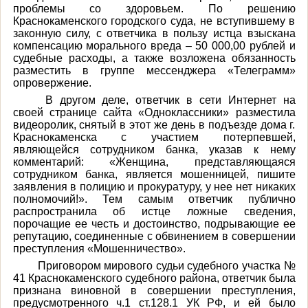
проблемы со здоровьем. По решению
Краснокаменского городского суда, не вступившему в
законную силу, с ответчика в пользу истца взыскана
компенсацию морального вреда – 50 000,00 рублей и
судебные расходы, а также возложена обязанность
разместить в группе мессенджера «Телеграмм»
опровержение.
В другом деле, ответчик в сети Интернет на
своей странице сайта «Одноклассники» разместила
видеоролик, снятый в этот же день в подъезде дома г.
Краснокаменска с участием потерпевшей,
являющейся сотрудником банка, указав к нему
комментарий: «Женщина, представляющаяся
сотрудником банка, является мошенницей, пишите
заявления в полицию и прокуратуру, у нее нет никаких
полномочий!». Тем самым ответчик публично
распространила об истце ложные сведения,
порочащие ее честь и достоинство, подрывающие ее
репутацию, соединенные с обвинением в совершении
преступления «Мошенничество».
Приговором мирового судьи судебного участка №
41 Краснокаменского судебного района, ответчик была
признана виновной в совершении преступления,
предусмотренного ч.1 ст.128.1 УК РФ, и ей было