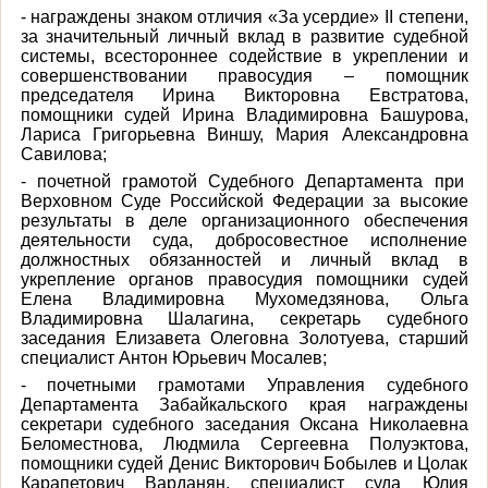
- награждены знаком отличия «За усердие»
II
степени,
за значительный личный вклад в развитие судебной
системы, всестороннее содействие в укреплении и
совершенствовании правосудия – помощник
председателя Ирина Викторовна Евстратова,
помощники судей Ирина Владимировна Башурова,
Лариса Григорьевна Виншу, Мария Александровна
Савилова;
- почетной грамотой Судебного Департамента при
Верховном Суде Российской Федерации за высокие
результаты в деле организационного обеспечения
деятельности суда, добросовестное исполнение
должностных обязанностей и личный вклад в
укрепление органов правосудия помощники судей
Елена Владимировна Мухомедзянова, Ольга
Владимировна Шалагина, секретарь судебного
заседания Елизавета Олеговна Золотуева, старший
специалист Антон Юрьевич Мосалев;
- почетными грамотами Управления судебного
Департамента Забайкальского края награждены
секретари судебного заседания Оксана Николаевна
Беломестнова, Людмила Сергеевна Полуэктова,
помощники судей Денис Викторович Бобылев и Цолак
Карапетович Варданян, специалист суда Юлия