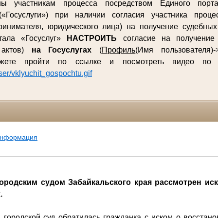
ны участникам процесса посредством Единого порта
(«Госуслуги») при наличии согласия участника процес
ринимателя, юридического лица) на получение судебны
ртала «Госуслуг»
НАСТРОИТЬ
согласие на получение 
 актов)
на Госуслугах
(
Профиль
(Имя пользователя)-
ожете пройти по ссылке и посмотреть видео п
user/vklyuchit_gospochtu.gif
информация
родским судом Забайкальского края рассмотрен иск
.
родской суд обратилась гражданка с иском о восстано