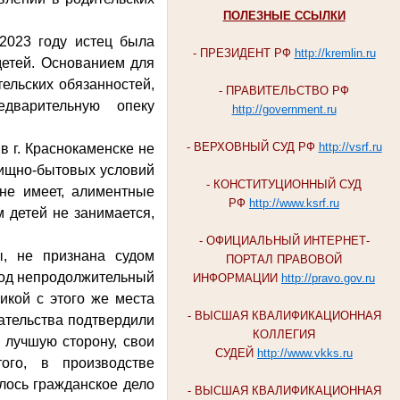
ПОЛЕЗНЫЕ ССЫЛКИ
023 году истец была
- ПРЕЗИДЕНТ РФ
http://kremlin.ru
детей. Основанием для
ельских обязанностей,
- ПРАВИТЕЛЬСТВО РФ
дварительную опеку
http://government.ru
- ВЕРХОВНЫЙ СУД РФ
http://vsrf.ru
 г. Краснокаменске не
лищно-бытовых условий
- КОНСТИТУЦИОННЫЙ СУД
 не имеет, алиментные
РФ
http://www.ksrf.ru
 детей не занимается,
- ОФИЦИАЛЬНЫЙ ИНТЕРНЕТ-
, не признана судом
ПОРТАЛ ПРАВОВОЙ
риод непродолжительный
ИНФОРМАЦИИ
http://pravo.gov.ru
икой с этого же места
- ВЫСШАЯ КВАЛИФИКАЦИОННАЯ
ательства подтвердили
КОЛЛЕГИЯ
 лучшую сторону, свои
СУДЕЙ
http://www.vkks.ru
ого, в производстве
лось гражданское дело
- ВЫСШАЯ КВАЛИФИКАЦИОННАЯ