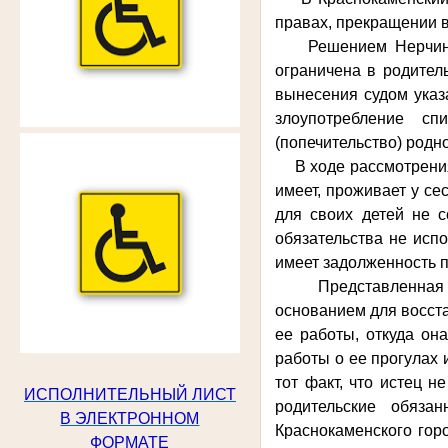
правах, прекращении 
Решением Нерчинско
ограничена в родител
вынесения судом указ
злоупотребление с
(попечительство) родно
В ходе рассмотрения 
имеет, проживает у с
для своих детей не с
обязательства не исп
имеет задолженность 
Представленная ист
основанием для восста
ее работы, откуда он
работы о ее прогулах
тот факт, что истец 
ИСПОЛНИТЕЛЬНЫЙ ЛИСТ
родительские обяза
В ЭЛЕКТРОННОМ
Краснокаменского гор
ФОРМАТЕ