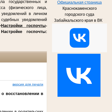
ла государственных и
Официальная страница
са (физического лица,
Краснокаменского
х уведомлений в личном
городского суда
судебных уведомлений
Забайкальского края в ВК
>
Настройки госпочты
-
о
Настройке госпочты:
версия для печати
 о восстановлении в
влении в родительских