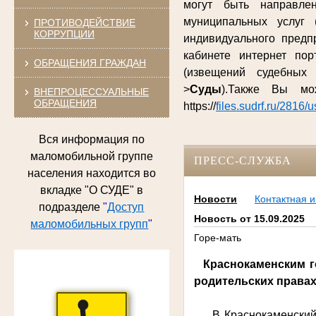
могут быть направле
муниципальных услуг 
ПРОТИВОДЕЙСТВИЕ
КОРРУПЦИИ
индивидуального предп
кабинете интернет по
ОБРАЩЕНИЯ ГРАЖДАН
(извещений судебных
>
Суды
).Также Вы м
ВНЕПРОЦЕССУАЛЬНЫЕ
ОБРАЩЕНИЯ
https://
files.sudrf.ru/2816/
Вся информация по
маломобильной группе
ПРЕСС-СЛУЖБА
населения находится во
вкладке "О СУДЕ" в
Новости
Контактная 
подразделе
"
Доступ
Новость от 15.09.2025
маломобильных групп
"
Горе-мать
Краснокаменским го
родительских правах
В Краснокаменский го