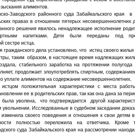
взыскания алиментов.
-Заводского районного суда Забайкальского края в 2
ьских правах в отношении пятерых несовершеннолетних 
анного решения явилось ненадлежащее исполнение родит
пиртными напитками. Дети были переданы под пре
й сестре истца.
гражданского дела установлено, что истец своего жилья в
естры, таким образом, в настоящее время надлежащих жи
оздала, стабильного заработка на протяжении полугода
олняет, продолжает злоупотреблять спиртным, содержанием
по уплате алиментов на содержание несовершеннолетних.
цом положительная характеристики с места работы
новлении ее в родительских прав, так как она дана за пе
а была уволена, что подтверждается другой характерист
 и увольнении. Исследованные в судебном заседании доказ
не изменила своего поведения и отношения к свои детям в
нности полностью переложила на ответчика. Кроме т
одского суда Забайкальского края на рассмотрении находи