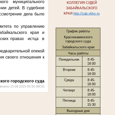
ского муниципального
КОЛЛЕГИЯ СУДЕЙ
нии детей. В судебное
ЗАБАЙКАЛЬСКОГО
КРАЯ
http://zab.vkks.ru
ассмотрение дела было
итета по управлению
График работы
байкальского края и
Краснокаменского
ьских правах истца в
городского суда
Забайкальского края
редварительной опекой
Часы работы
ия своего отношения к
Понедельник
8:45-
18:00
Вторник
8:45-
18:00
Среда
8:45-
кого городского суда
18:00
менено 15.09.2025 04:30 (МСК)
Четверг
8:45-
18:00
Пятница
8:45-
15:30
Выходные дни