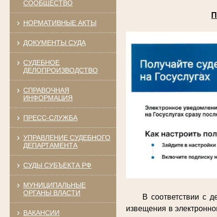
СООБЩЕСТВО
П
НОРМАТИВНЫЕ АКТЫ
ДОКУМЕНТЫ СУДА
СУДЕБНОЕ
ДЕЛОПРОИЗВОДСТВО
СПРАВОЧНАЯ
ИНФОРМАЦИЯ
ПРЕСС-СЛУЖБА
УПРАВЛЕНИЕ СУДЕБНОГО
ДЕПАРТАМЕНТА
СУДЫ СУБЪЕКТА РФ
МУНИЦИПАЛЬНЫЕ
ОРГАНЫ ВЛАСТИ
В соответствии с 
извещения в электронно
ВАКАНСИИ