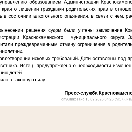
 управлению образованием Администрации Краснокамен
о края о лишении гражданки родительских прав в отноше
ь в состоянии алкогольного опьянения, в связи с чем, р
есении решения судом были учтены заключение Ком
истрации Краснокаменского муниципального округа За
считали преждевременным отмену ограничения в родител
ннолетних.
влетворении исковых требований. Дети оставлены под п
ответчика. Истец предупреждена о необходимости изменен
нию детей.
о в законную силу.
Пресс-служба Краснокаменс
опубликовано 15.09.2025 04:26 (МСК), из