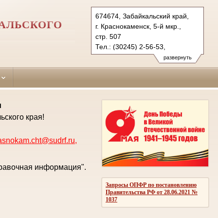
674674, Забайкальский край,
АЛЬСКОГО
г. Краснокаменск, 5-й мкр.,
стр. 507
Тел.: (30245) 2-56-53,
(3022) 23-83-71 (ф.)
развернуть
krasnokam.cht@sudrf.ru
krasnokam@usd-chita.ru
и
ьского края!
asnokam.cht@sudrf.ru
,
правочная информация".
Запросы ОПФР по постановлению
Правительства РФ от 28.06.2021 №
1037