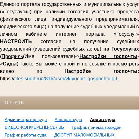
Единого портала государственных и муниципальных услуг
(«Госуслуги») при наличии согласия участника процесса
(физического лица, индивидуального предпринимателя,
юридического лица) на получение судебных уведомлений в
личном кабинете интернет портала «Госуслуг»
НАСТРОИТЬ
согласие на получение судебных
уведомлений (извещений судебных актов)
на Госуслугах
(
Профиль
(Имя пользователя)->
Настройки госпочты
-
>
Суды
).Также Вы можете пройти по ссылке и посмотреть
видео по
Настройке госпочты
https://
files.sudrf.ru/2816/user/vklyuchit_gospochtu.gif
О СУДЕ
Администратор суда
Аппарат суда
Архив суда
ВИДЕО-КОНФЕРЕНЦ-СВЯЗЬ
График приема граждан
График работы суда
ДОСТУП МАЛОМОБИЛЬНЫХ