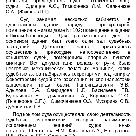
работали: председатель суда (Пакетова Л.К.),
судьи: Одинцов А.С., Тимофеева Л.М., Сальников
С.А., (Жукова Л.П.).
Суд занимал несколько кабинетов в
одноэтажном здании, наряду с прокуратурой;
помещение в жилом доме № 102; помещение в здании
«Школы-больницы». Для рассмотрения дел, в
основном здании был всего один зал судебных
заседаний. Довольно часто приходилось
осуществлять правосудие непосредственно в
кабинетах судей, помещениях опорных пунктов
милиции. Вся документация велась от руки, было
несколько механических печатных машинок, копии
судебных актов набирались секретарями под копирку.
Секретарями судебного заседания и специалистами
канцелярии тогда были: Гаприндашвили Э.В.,
Адылова Е.А., Свиридова Н.Г., Васильева Г.В.,
Бурлаченко Е., Турчанинова Т.А., Корнилова С.Ю.,
(Тынчерова С.П.), Симоченкова О.З., Мусорина С.В.,
Дубовицкая Г.В.
Под крылом суда осуществляли свою деятельность
судебные исполнители, которые занимались
исполнением решений судов, иных
органов: Шестакова Н.М., Кабакова А.А., Евстратова