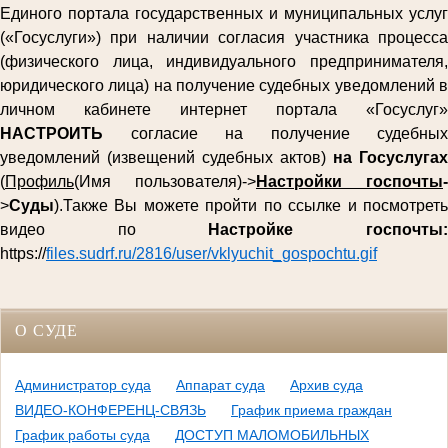
Единого портала государственных и муниципальных услуг
(«Госуслуги») при наличии согласия участника процесса
(физического лица, индивидуального предпринимателя,
юридического лица) на получение судебных уведомлений в
личном кабинете интернет портала «Госуслуг»
НАСТРОИТЬ
согласие на получение судебных
уведомлений (извещений судебных актов)
на Госуслугах
(
Профиль
(Имя пользователя)->
Настройки госпочты
-
>
Суды
).Также Вы можете пройти по ссылке и посмотреть
видео по
Настройке госпочты
https://
files.sudrf.ru/2816/user/vklyuchit_gospochtu.gif
О СУДЕ
Администратор суда
Аппарат суда
Архив суда
ВИДЕО-КОНФЕРЕНЦ-СВЯЗЬ
График приема граждан
График работы суда
ДОСТУП МАЛОМОБИЛЬНЫХ