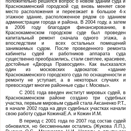
положительно решился вопрос о новом здании суда и
Краснокаменский городской суд вновь меняет свое
место расположения и переезжает в большое 4-х
этажное здание, расположенное рядом со зданием
администрации города и района. В 2004 году, а затем
в 2006 году благодаря финансированию, в
Краснокаменском городском суде был проведен
капитальный ремонт сначала одного этажа, а
впоследствии и всех остальных помещений
занимаемых судом. После проведенного ремонта
кабинеты судей и работников аппарата суда
существенно преобразились, стали светлее, красивее,
достойные «Дворца Правосудия». Как высказался
один из московских адвокатов: «здание
Краснокаменского городского суда по оснащенности и
ремонту не уступает, а в некоторых случаях и
превосходит многие районные суды г. Москвы».
С 2001 года введен институт мировых судей, в
Краснокаменском районе создано три судебных
участка, первым мировым судьей стала Аксаненко Р.Т.,
в начале 2002 года на двух судебных участках начали
свою работу судьи КожинаЕ.А. и Кожин И.М.
В период с 2001 года по 2007 год состав судей
обновился, но бессменными остались (Жукова Л.П.),