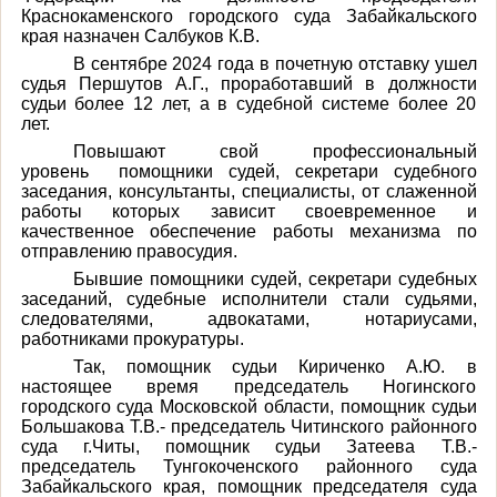
Краснокаменского городского суда Забайкальского
края назначен Салбуков К.В.
В сентябре 2024 года в почетную отставку ушел
судья
Першутов А.Г., проработавший в должности
судьи более 12 лет, а в судебной системе более 20
лет.
Повышают свой профессиональный
уровень помощники судей, секретари судебного
заседания, консультанты, специалисты, от слаженной
работы которых зависит своевременное и
качественное обеспечение работы механизма по
отправлению правосудия.
Бывшие помощники судей, секретари судебных
заседаний, судебные исполнители стали судьями,
следователями, адвокатами, нотариусами,
работниками прокуратуры.
Так, помощник судьи Кириченко А.Ю. в
настоящее время председатель Ногинского
городского суда Московской области, помощник судьи
Большакова Т.В.- председатель Читинского районного
суда г.Читы, помощник судьи Затеева Т.В.-
председатель Тунгокоченского районного суда
Забайкальского края, помощник председателя суда