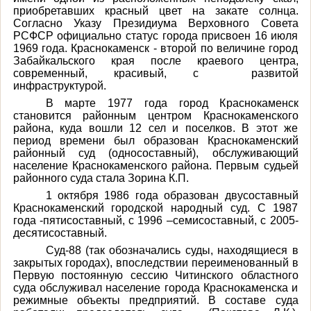
приобретавших красный цвет на закате солнца.
Согласно Указу Президиума Верховного Совета
РСФСР официально статус города присвоен 16 июля
1969 года. Краснокаменск - второй по величине город
Забайкальского края после краевого центра,
современный, красивый, с развитой
инфраструктурой.
В марте 1977 года город Краснокаменск
становится районным центром Краснокаменского
района, куда вошли 12 сел и поселков. В этот же
период времени был образован Краснокаменский
районный суд (односоставный), обслуживающий
население Краснокаменского района. Первым судьей
районного суда стала Зорина К.П.
1 октября 1986 года образован двусоставный
Краснокаменский городской народный суд. С 1987
года -пятисоставный, с 1996 –семисоставный, с 2005-
десятисоставный.
Суд-88 (так обозначались суды, находящиеся в
закрытых городах), впоследствии переименованный в
Первую постоянную сессию Читинского областного
суда обслуживал население города Краснокаменска и
режимные объекты предприятий. В составе суда