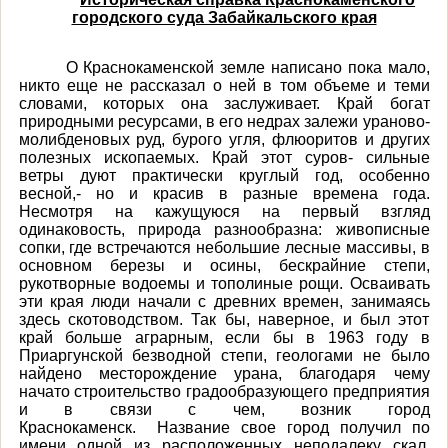
городского суда Забайкальского края
О Краснокаменской земле написано пока мало,
никто еще не рассказал о ней в том объеме и теми
словами, которых она заслуживает. Край богат
природными ресурсами, в его недрах залежи ураново-
молибденовых руд, бурого угля, флюоритов и других
полезных ископаемых. Край этот суров- сильные
ветры дуют практически круглый год, особенно
весной,- но и красив в разные времена года.
Несмотря на кажущуюся на первый взгляд
одинаковость, природа разнообразна: живописные
сопки, где встречаются небольшие лесные массивы, в
основном березы и осины, бескрайние степи,
рукотворные водоемы и тополиные рощи. Осваивать
эти края люди начали с древних времен, занимаясь
здесь скотоводством. Так бы, наверное, и был этот
край больше аграрным, если бы в 1963 году в
Приаргунской безводной степи, геологами не было
найдено месторождение урана, благодаря чему
начато строительство градообразующего предприятия
и в связи с чем, возник город
Краснокаменск.
Название свое город получил по
имени одной из расположенных неподалеку скал,