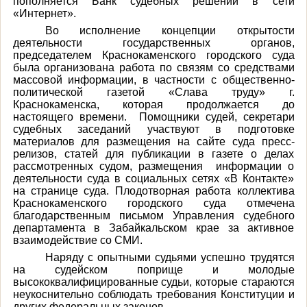
пополняется Банк судебных решений в сети
«Интернет».
Во исполнение концепции открытости
деятельности государственных органов,
председателем Краснокаменского городского суда
была организована работа по связям со средствами
массовой информации, в частности с общественно-
политической газетой «Слава труду» г.
Краснокаменска, которая продолжается до
настоящего времени. Помощники судей, секретари
судебных заседаний участвуют в подготовке
материалов для размещения на сайте суда пресс-
релизов, статей для публикации в газете о делах
рассмотренных судом, размещения информации о
деятельности суда в социальных сетях «В Контакте»
на странице суда. Плодотворная работа коллектива
Краснокаменского городского суда отмечена
благодарственным письмом Управления судебного
департамента в Забайкальском крае за активное
взаимодействие со СМИ.
Наряду с опытными судьями успешно трудятся
на судейском поприще и молодые
высококвалифицированные судьи, которые стараются
неукоснительно соблюдать требования Конституции и
других федеральных законов.