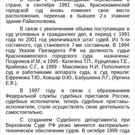
стране, в сентябре 1991 года, Краснокаменский
городской суд вновь поменял свое место
расположения, переехав в бывшее 2-х этажное
здание Райисполкома.
В связи с увеличением объема поступающих в
суд уголовных и гражданских дел, в период с 1991
года по 2001 год увеличивался штат судей. Из 5-ти
составного, суд становится 7-ми составным. В 1994
году Указом Президента РФ на должность судьи
Краснокаменского городского суда назначены:
Поздняков И.М.; в 1995 - Катигина Т.П., Хурцилава Т.Е.,
Крайнова С.Г., в 1999 - Максимова Н.И. Пополнился
суд и работниками аппарата суда, в суд пришли:
Ефремова Т.Ю., Ковшар О.Ю., Бабушкина Л.Г., (Яргина
Е.В.).
В 1997 году в связи с образованием
Федеральной службы судебных приставов России,
судебные исполнители, теперь судебные приставы-
исполнители, стали осуществлять свою деятельность
самостоятельно.
С созданием Судебного департамента при
Верховном Суде РФ резко меняется материально-
техническое обеспечение судов. В октябре 1999 года