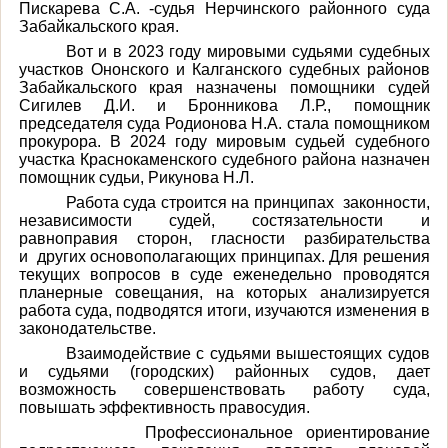
Пискарева С.А. -судья Нерчинского районного суда
Забайкальского края.
Вот и в 2023 году мировыми судьями судебных
участков Ононского и Калганского судебных районов
Забайкальского края назначены помощники судей
Сигилев Д.И. и Бронникова Л.Р., помощник
председателя суда Родионова Н.А. стала помощником
прокурора. В 2024 году мировым судьей судебного
участка Краснокаменского судебного района назначен
помощник судьи, Рикунова Н.Л.
Работа суда строится на принципах законности,
независимости судей, состязательности и
равноправия сторон, гласности разбирательства
и других основополагающих принципах. Для решения
текущих вопросов в суде еженедельно проводятся
планерные совещания, на которых анализируется
работа суда, подводятся итоги, изучаются изменения в
законодательстве.
Взаимодействие с судьями вышестоящих судов
и судьями (городских) районных судов, дает
возможность совершенствовать работу суда,
повышать эффективность правосудия.
Профессиональное ориентирование