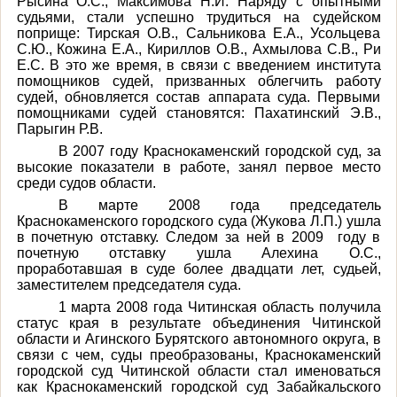
Рысина О.С., Максимова Н.И. Наряду с опытными
судьями, стали успешно трудиться на судейском
поприще: Тирская О.В., Сальникова Е.А., Усольцева
С.Ю., Кожина Е.А., Кириллов О.В., Ахмылова С.В., Ри
Е.С. В это же время, в связи с введением института
помощников судей, призванных облегчить работу
судей, обновляется состав аппарата суда. Первыми
помощниками судей становятся: Пахатинский Э.В.,
Парыгин Р.В.
В 2007 году Краснокаменский городской суд, за
высокие показатели в работе, занял первое место
среди судов области.
В марте 2008 года председатель
Краснокаменского городского суда (Жукова Л.П.) ушла
в почетную отставку. Следом за ней в 2009 году в
почетную отставку ушла Алехина О.С.,
проработавшая в суде более двадцати лет, судьей,
заместителем председателя суда.
1 марта 2008 года Читинская область получила
статус края в результате объединения Читинской
области и Агинского Бурятского автономного округа, в
связи с чем, суды преобразованы, Краснокаменский
городской суд Читинской области стал именоваться
как Краснокаменский городской суд Забайкальского