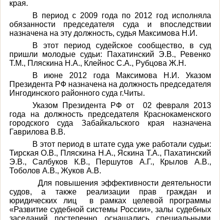
края.
В период с 2009 года по 2012 год исполняла
обязанности председателя суда и впоследствии
назначена на эту должность, судья Максимова Н.И.
В этот период судейское сообщество, в суд
пришли молодые судьи: Пахатинский Э.В., Ревенко
Т.М., Пляскина Н.А., Клейнос С.А., Рубцова Ж.Н.
В июне 2012 года Максимова Н.И. Указом
Президента РФ назначена на должность председателя
Ингодинского районного суда г.Читы.
Указом Президента РФ от 02 февраля 2013
года на должность председателя Краснокаменского
городского суда Забайкальского края назначена
Гаврилова В.В.
В этот период в штате суда уже работали судьи:
Тирская О.В., Пляскина Н.А., Яскина Т.А., Пахатинский
Э.В., Салбуков К.В., Першутов А.Г., Крылов А.В.,
Тоболов А.В., Жуков А.В.
Для повышения эффективности деятельности
судов, а также реализации прав граждан и
юридических лиц в рамках целевой программы
«Развитие судебной системы России», залы судебных
заседаний постепенно оснащались специальными