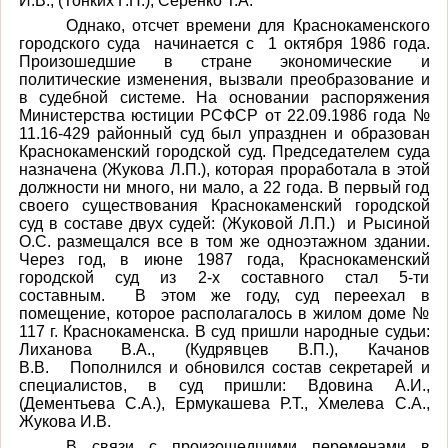
И.В., (Тонких Г.П.), Серенко Т.А.
Однако, отсчет времени для Краснокаменского
городского суда начинается с 1 октября 1986 года.
Произошедшие в стране экономические и
политические изменения, вызвали преобразование и
в судебной системе. На основании распоряжения
Министерства юстиции РСФСР от 22.09.1986 года №
11.16-429 районный суд был упразднен и образован
Краснокаменский городской суд. Председателем суда
назначена (Жукова Л.П.), которая проработала в этой
должности ни много, ни мало, а 22 года. В первый год
своего существования Краснокаменский городской
суд в составе двух судей: (Жуковой Л.П.) и Рысиной
О.С. размещался все в том же одноэтажном здании.
Через год, в июне 1987 года, Краснокаменский
городской суд из 2-х составного стал 5-ти
составным. В этом же году, суд переехал в
помещение, которое располагалось в жилом доме №
117 г. Краснокаменска. В суд пришли народные судьи:
Лиханова В.А., (Кудрявцев В.П.), Качанов
В.В. Пополнился и обновился состав секретарей и
специалистов, в суд пришли: Вдовина А.И.,
(Дементьева С.А.), Ермукашева Р.Т., Хмелева С.А.,
Жукова И.В.
В связи с произошедшими переменами в