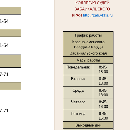
КОЛЛЕГИЯ СУДЕЙ
ЗАБАЙКАЛЬСКОГО
КРАЯ
http://zab.vkks.ru
1-54
График работы
Краснокаменского
1-54
городского суда
Забайкальского края
Часы работы
Понедельник
8:45-
18:00
7-71
Вторник
8:45-
18:00
Среда
8:45-
18:00
Четверг
8:45-
18:00
7-71
Пятница
8:45-
15:30
Выходные дни