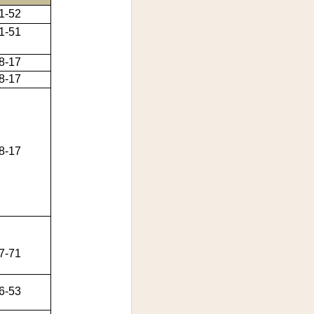
1-52
1-51
8-17
8-17
8-17
7-71
6-53