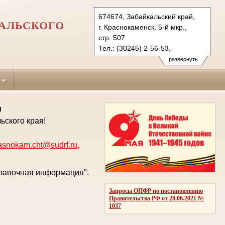
674674, Забайкальский край,
АЛЬСКОГО
г. Краснокаменск, 5-й мкр.,
стр. 507
Тел.: (30245) 2-56-53,
(3022) 23-83-71 (ф.)
развернуть
krasnokam.cht@sudrf.ru
krasnokam@usd-chita.ru
и
ьского края!
asnokam.cht@sudrf.ru
,
правочная информация".
Запросы ОПФР по постановлению
Правительства РФ от 28.06.2021 №
1037