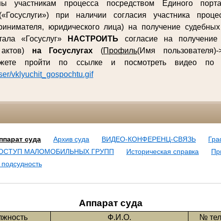
ны участникам процесса посредством Единого порта
(«Госуслуги») при наличии согласия участника процес
ринимателя, юридического лица) на получение судебны
ртала «Госуслуг»
НАСТРОИТЬ
согласие на получение 
 актов)
на Госуслугах
(
Профиль
(Имя пользователя)-
ожете пройти по ссылке и посмотреть видео п
user/vklyuchit_gospochtu.gif
ппарат суда
Архив суда
ВИДЕО-КОНФЕРЕНЦ-СВЯЗЬ
Гра
ОСТУП МАЛОМОБИЛЬНЫХ ГРУПП
Историческая справка
Пр
 подсудность
Аппарат суда
лжность
Ф.И.О.
№ те