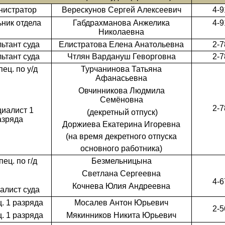
нистратор
Верескунов Сергей Алексеевич
4-9
ник отдела
Габдрахманова Анжелика
4-9
Николаевна
ьтант суда
Елистратова Елена Анатольевна
2-7
ьтант суда
Чтлян Вардануш Геворговна
2-7
пец. по у/д
Турчанинова Татьяна
Афанасьевна
Овчинникова Людмила
Семёновна
2-7
иалист 1
(декретный отпуск)
азряда
Доржиева Екатерина Игоревна
(на время декретного отпуска
основного работника)
пец. по г/д
Безмельницына
Светлана Сергеевна
4-6
Кочнева Юлия Андреевна
алист суда
ц. 1 разряда
Мосалев Антон Юрьевич
2-5
ц. 1 разряда
Мякинников Никита Юрьевич