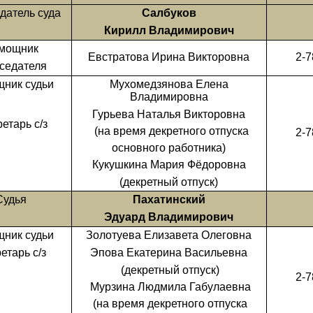
датель суда
Салбуков
Кирилл Владимирович
мощник
Евстратова Ирина Викторовна
2-7
седателя
ник судьи
Мухомедзянова Елена
Владимировна
Гурьева Наталья Викторовна
етарь с/з
(на время декретного отпуска
2-7
основного работника)
Кукушкина Мария Фёдоровна
(декретный отпуск)
Судья
Пахатинский
Эдуард Владимирович
ник судьи
Золотуева Елизавета Олеговна
етарь с/з
Эпова Екатерина Васильевна
(декретный отпуск)
2-7
Мурзина Людмила Габулаевна
(на время декретного отпуска