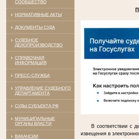
СООБЩЕСТВО
П
НОРМАТИВНЫЕ АКТЫ
ДОКУМЕНТЫ СУДА
СУДЕБНОЕ
ДЕЛОПРОИЗВОДСТВО
СПРАВОЧНАЯ
ИНФОРМАЦИЯ
ПРЕСС-СЛУЖБА
УПРАВЛЕНИЕ СУДЕБНОГО
ДЕПАРТАМЕНТА
СУДЫ СУБЪЕКТА РФ
МУНИЦИПАЛЬНЫЕ
ОРГАНЫ ВЛАСТИ
В соответствии с 
извещения в электронно
ВАКАНСИИ