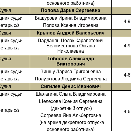
основного работника)
Судья
Попова Дарья Сергеевна
ник судьи
Башурова Ирина Владимировна
4-9
етарь с/з
Попова Ксения Игоревна
Судья
Крылов Андрей Валерьевич
ник судьи
Варданян Цолак Карапетович
Беломестнова Оксана
4-9
етарь с/з
Николаевна
Судья
Тоболов Александр
Викторович
ник судьи
Виншу Лариса Григорьевна
4-6
етарь с/з
Полуэктова Людмила Сергеевна
Судья
Сигилев Денис Иванович
ник судьи
Шалагина Ольга Владимировна
Шелехова Ксения Сергеевна
(декретный отпуск)
етарь с/з
4-6
Согреева Яна Альбертовна
(на время декретного отпуска
основного работника)