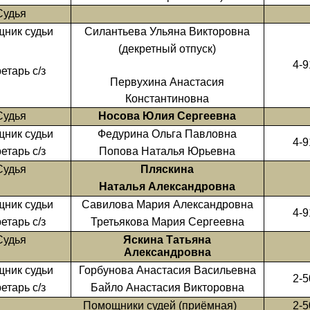
Судья
ник судьи
Силантьева Ульяна Викторовна
(декретный отпуск)
4-9
етарь с/з
Первухина Анастасия
Константиновна
Судья
Носова Юлия Сергеевна
ник судьи
Федурина Ольга Павловна
4-9
етарь с/з
Попова Наталья Юрьевна
Судья
Пляскина
Наталья Александровна
ник судьи
Савилова Мария Александровна
4-9
етарь с/з
Третьякова Мария Сергеевна
Судья
Яскина Татьяна
Александровна
ник судьи
Горбунова Анастасия Васильевна
2-5
етарь с/з
Байло Анастасия Викторовна
мощники судей (приёмная)
2-5