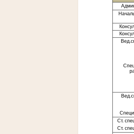
Адми
Началь
Консул
Консул
Вед.с
Спец
р
Вед.с
Специ
Ст. спе
Ст. спе