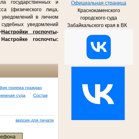
ла государственных и
Официальная страница
са (физического лица,
Краснокаменского
х уведомлений в личном
городского суда
судебных уведомлений
Забайкальского края в ВК
>
Настройки госпочты
-
о
Настройке госпочты:
фик приема граждан
иемная суда
Состав
версия для печати
лефона