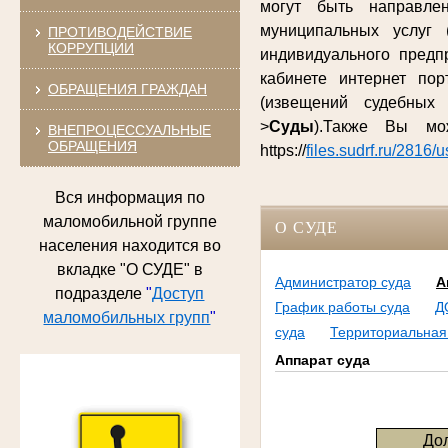
могут быть направле
муниципальных услуг 
ПРОТИВОДЕЙСТВИЕ
КОРРУПЦИИ
индивидуального предп
кабинете интернет по
ОБРАЩЕНИЯ ГРАЖДАН
(извещений судебных
>
Суды
).Также Вы м
ВНЕПРОЦЕССУАЛЬНЫЕ
ОБРАЩЕНИЯ
https://
files.sudrf.ru/2816/
Вся информация по
маломобильной группе
О СУДЕ
населения находится во
вкладке "О СУДЕ" в
Администратор суда
А
подразделе
"
Доступ
График работы суда
Д
маломобильных групп
"
суда
Территориальная
Аппарат суда
До