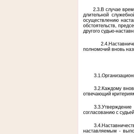
2.3.В случае врем
длительной служебно
осуществлению настав
обстоятельств, предс
другого судью-наставн
2.4.Наставнич
полномочий вновь наз
3.1.Организацион
3.2.Каждому внов
отвечающий критериям
3.3.Утверждение
согласованию с судье
3.4.Наставниче
наставляемым - вып