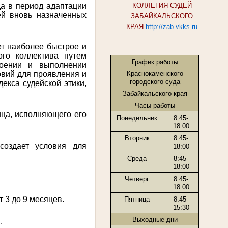
да в период адаптации
КОЛЛЕГИЯ СУДЕЙ
ей вновь назначенных
ЗАБАЙКАЛЬСКОГО
КРАЯ
http://zab.vkks.ru
ет наиболее быстрое и
ого коллектива путем
График работы
воении и выполнении
Краснокаменского
овий для проявления и
городского суда
екса судейской этики,
Забайкальского края
Часы работы
ица, исполняющего его
Понедельник
8:45-
18:00
Вторник
8:45-
создает условия для
18:00
Среда
8:45-
18:00
Четверг
8:45-
18:00
т 3 до 9 месяцев.
Пятница
8:45-
15:30
Выходные дни
.