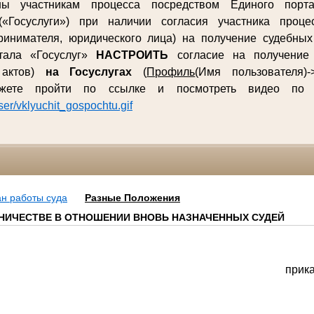
ны участникам процесса посредством Единого порта
(«Госуслуги») при наличии согласия участника процес
ринимателя, юридического лица) на получение судебны
ртала «Госуслуг»
НАСТРОИТЬ
согласие на получение 
 актов)
на Госуслугах
(
Профиль
(Имя пользователя)-
ожете пройти по ссылке и посмотреть видео п
user/vklyuchit_gospochtu.gif
н работы суда
Разные Положения
НИЧЕСТВЕ В ОТНОШЕНИИ ВНОВЬ НАЗНАЧЕННЫХ СУДЕЙ
прик