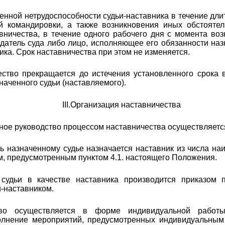
енной нетрудоспособности судьи-наставника в течение дли
й командировки, а также возникновения иных обстоятел
ничества, в течение одного рабочего дня с момента во
едатель суда либо лицо, исполняющее его обязанности на
ика. Срок наставничества при этом не изменяется.
ество прекращается до истечения установленного срока
наченного судьи (наставляемого).
III
.Организация наставничества
ное руководство процессом наставничества осуществляетс
ь назначенному судье назначается наставник из числа на
, предусмотренным пунктом 4.1. настоящего Положения.
 судьи в качестве наставника производится приказом 
й-наставником.
ство осуществляется в форме индивидуальной работы
олнение мероприятий, предусмотренных индивидуальным