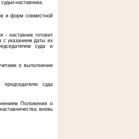
судьи-наставника.
ов и форм совместной
я - наставник готовит
я с указанием даты их
редседателем суда и
тчетами о выполнении
т председателю суда
олнением Положения о
 наставничества вновь