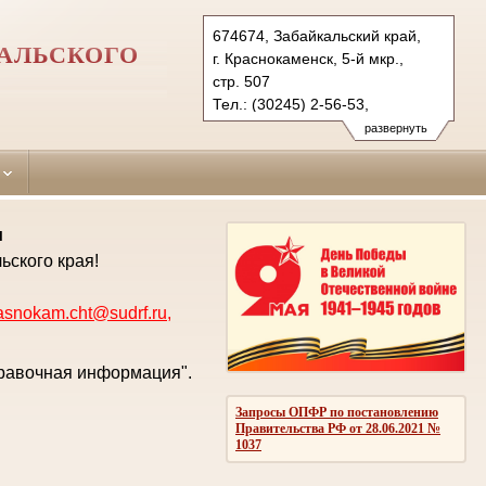
674674, Забайкальский край,
АЛЬСКОГО
г. Краснокаменск, 5-й мкр.,
стр. 507
Тел.: (30245) 2-56-53,
(3022) 23-83-71 (ф.)
развернуть
krasnokam.cht@sudrf.ru
krasnokam@usd-chita.ru
и
ьского края!
asnokam.cht@sudrf.ru
,
правочная информация".
Запросы ОПФР по постановлению
Правительства РФ от 28.06.2021 №
1037