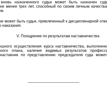
м вновь назначенного судьи может быть назначен суд
не менее трех лет, способный по своим личным качеств
ым.
не может быть судья, привлеченный к дисциплинарной отве
о наказания.
V
. Поощрение по результатам наставничества
пешного осуществления курса наставничества, выполнен
ьного плана, наличия видимых результатов професс
-наставник по представлению председателя суда може
________________________