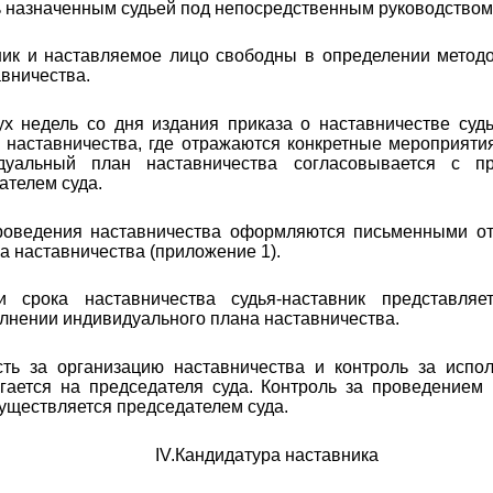
ь назначенным судьей под непосредственным руководством 
вник и наставляемое лицо свободны в определении метод
авничества.
ух недель со дня издания приказа о наставничестве судь
наставничества, где отражаются конкретные мероприяти
дуальный план наставничества согласовывается с п
ателем суда.
проведения наставничества оформляются письменными о
а наставничества (приложение 1).
ии срока наставничества судья-наставник представляе
олнении индивидуального плана наставничества.
ость за организацию наставничества и контроль за исп
гается на председателя суда. Контроль за проведением
существляется председателем суда.
IV
.Кандидатура наставника