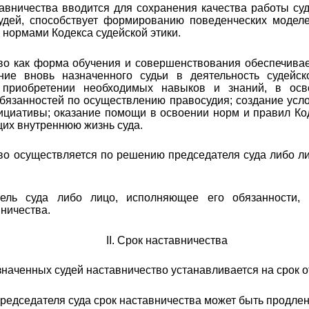
тавничества вводится для сохранения качества работы су
удей, способствует формированию поведенческих модел
с нормами Кодекса судейской этики.
тво как форма обучения и совершенствования обеспечива
ие вновь назначенного судьи в деятельность судейск
приобретении необходимых навыков и знаний, в ос
бязанностей по осуществлению правосудия; создание усл
ициативы; оказание помощи в освоении норм и правил Код
их внутреннюю жизнь суда.
во осуществляется по решению председателя суда либо л
атель суда либо лицо, исполняющее его обязанности, 
ничества.
II
. Срок наставничества
азначенных судей наставничество устанавливается на срок о
редседателя суда срок наставничества может быть продлен