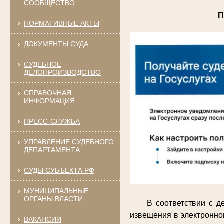
СООБЩЕСТВО
П
НОРМАТИВНЫЕ АКТЫ
ДОКУМЕНТЫ СУДА
СУДЕБНОЕ
ДЕЛОПРОИЗВОДСТВО
СПРАВОЧНАЯ
ИНФОРМАЦИЯ
ПРЕСС-СЛУЖБА
УПРАВЛЕНИЕ СУДЕБНОГО
ДЕПАРТАМЕНТА
СУДЫ СУБЪЕКТА РФ
МУНИЦИПАЛЬНЫЕ
ОРГАНЫ ВЛАСТИ
В соответствии с 
извещения в электронно
ВАКАНСИИ