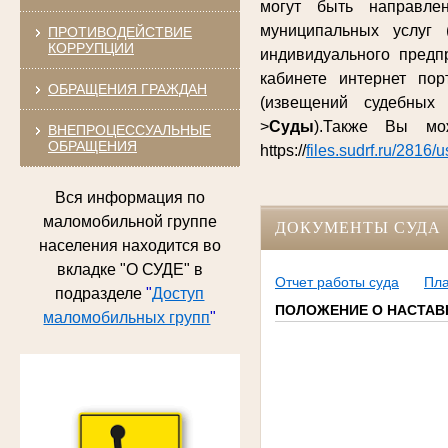
могут быть направле
муниципальных услуг 
ПРОТИВОДЕЙСТВИЕ
КОРРУПЦИИ
индивидуального предп
кабинете интернет по
ОБРАЩЕНИЯ ГРАЖДАН
(извещений судебных
>
Суды
).Также Вы м
ВНЕПРОЦЕССУАЛЬНЫЕ
ОБРАЩЕНИЯ
https://
files.sudrf.ru/2816/
Вся информация по
маломобильной группе
ДОКУМЕНТЫ СУДА
населения находится во
вкладке "О СУДЕ" в
Отчет работы суда
Пла
подразделе
"
Доступ
ПОЛОЖЕНИЕ О НАСТАВ
маломобильных групп
"