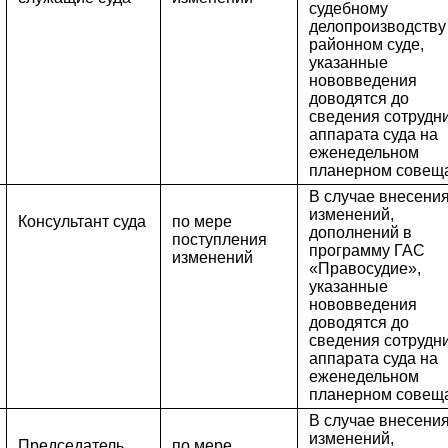
судебному
делопроизводству
районном суде,
указанные
нововведения
доводятся до
сведения сотрудн
аппарата суда на
еженедельном
планерном совещ
В случае внесени
изменений,
Консультант суда
по мере
дополнений в
поступления
программу ГАС
изменений
«Правосудие»,
указанные
нововведения
доводятся до
сведения сотрудн
аппарата суда на
еженедельном
планерном совещ
В случае внесени
изменений,
Председатель
по мере