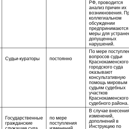
РФ, проводится
анализ причин их
возникновения. П
коллегиальном
обсуждении
предпринимаются
меры для устране
допущенных
нарушений.
По мере поступле
вопросов судьи
Судьи-кураторы
постоянно
Краснокаменского
городского суда
оказывают
консультативную
помощь мировым
судьям судебных
участков
Краснокаменского
судебного района.
В случае внесени
изменений,
Государственные
по мере
дополнений в
гражданские
поступления
Инструкцию по
служащие суда
изменений