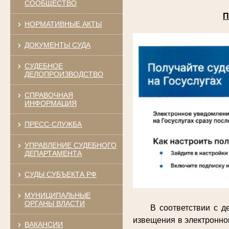
СООБЩЕСТВО
П
НОРМАТИВНЫЕ АКТЫ
ДОКУМЕНТЫ СУДА
СУДЕБНОЕ
ДЕЛОПРОИЗВОДСТВО
СПРАВОЧНАЯ
ИНФОРМАЦИЯ
ПРЕСС-СЛУЖБА
УПРАВЛЕНИЕ СУДЕБНОГО
ДЕПАРТАМЕНТА
СУДЫ СУБЪЕКТА РФ
МУНИЦИПАЛЬНЫЕ
ОРГАНЫ ВЛАСТИ
В соответствии с 
извещения в электронно
ВАКАНСИИ