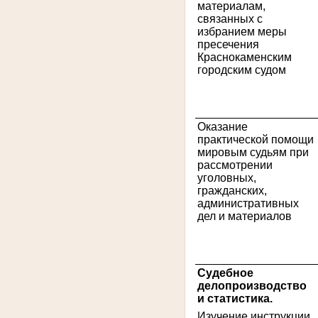
материалам,
связанных с
избранием меры
пресечения
Краснокаменским
городским судом
5
Оказание
практической помощи
мировым судьям при
рассмотрении
уголовных,
гражданских,
административных
дел и материалов
6
Судебное
делопроизводство
и статистика.
Изучение инструкции