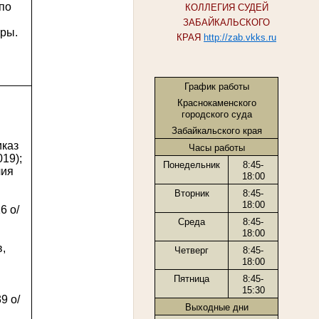
по
КОЛЛЕГИЯ СУДЕЙ
ЗАБАЙКАЛЬСКОГО
уры.
КРАЯ
http://zab.vkks.ru
График работы
Краснокаменского
городского суда
Забайкальского края
иказ
Часы работы
019);
Понедельник
8:45-
чия
18:00
Вторник
8:45-
18:00
6 о/
Среда
8:45-
18:00
,
Четверг
8:45-
18:00
Пятница
8:45-
15:30
9 о/
Выходные дни