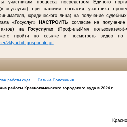
ны участникам процесса посредством Единого порта
(«Госуслуги») при наличии согласия участника процес
ринимателя, юридического лица) на получение судебны
ртала «Госуслуг»
НАСТРОИТЬ
согласие на получение 
 актов)
на Госуслугах
(
Профиль
(Имя пользователя)-
ожете пройти по ссылке и посмотреть видео п
user/vklyuchit_gospochtu.gif
лан работы суда
Разные Положения
ана работы Краснокаменского городского суда в 2024 г.
Красно