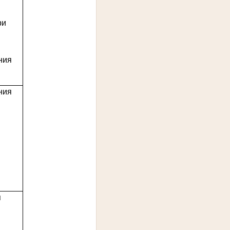
ри
ния
ния
я