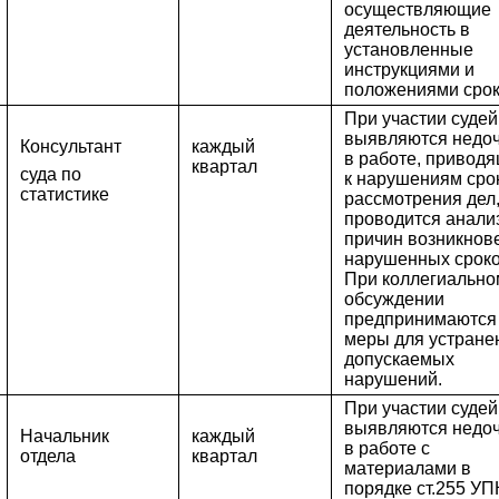
осуществляющие
деятельность в
установленные
инструкциями и
положениями сро
При участии судей
выявляются недо
Консультант
каждый
в работе, привод
квартал
суда по
к нарушениям сро
статистике
рассмотрения дел
проводится анали
причин возникнов
нарушенных сроко
При коллегиально
обсуждении
предпринимаются
меры для устране
допускаемых
нарушений.
При участии судей
выявляются недо
Начальник
каждый
в работе с
отдела
квартал
материалами в
порядке ст.255 УП