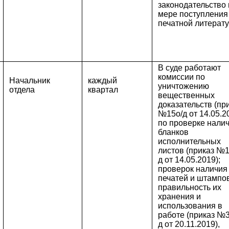
законодательство 
мере поступления
печатной литерат
В суде работают
комиссии по
Начальник
каждый
уничтожению
отдела
квартал
вещественных
доказательств (пр
№15о/д от 14.05.2
по проверке нали
бланков
исполнительных
листов (приказ №1
д от 14.05.2019);
проверок наличия
печатей и штампов
правильность их
хранения и
использования в
работе (приказ №3
д от 20.11.2019),