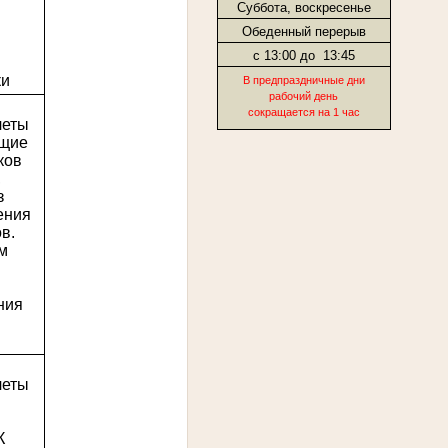
Суббота, воскресенье
Обеденный перерыв
с 13:00 до
13:45
ки
В предпраздничные дни
рабочий день
сокращается на 1 час
четы
ящие
ков
,
з
ения
в.
м
ния
четы
К