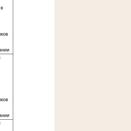
 в
иков
ании
я
иков
ании
я