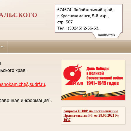
674674, Забайкальский край,
АЛЬСКОГО
г. Краснокаменск, 5-й мкр.,
стр. 507
Тел.: (30245) 2-56-53,
(3022) 23-83-71 (ф.)
развернуть
krasnokam.cht@sudrf.ru
krasnokam@usd-chita.ru
и
ьского края!
asnokam.cht@sudrf.ru
,
правочная информация".
Запросы ОПФР по постановлению
Правительства РФ от 28.06.2021 №
1037