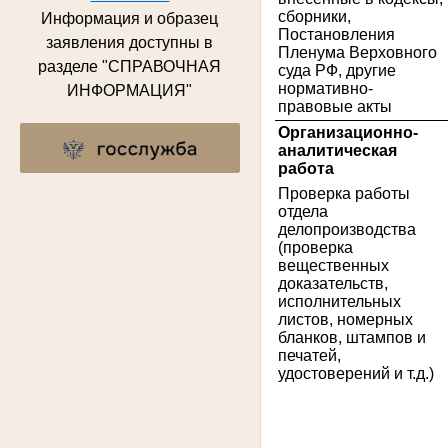
сборники,
Информация и образец
Постановления
заявления доступны в
Пленума Верховного
разделе "СПРАВОЧНАЯ
суда РФ, другие
нормативно-
ИНФОРМАЦИЯ"
правовые акты
2
Организационно-
аналитическая
работа
Проверка работы
отдела
делопроизводства
(проверка
вещественных
доказательств,
исполнительных
листов, номерных
бланков, штампов и
печатей,
удостоверений и т.д.)