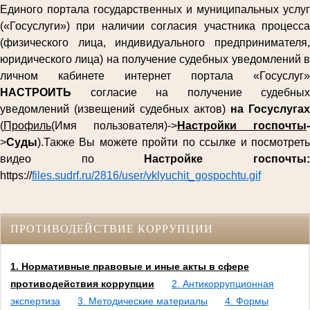
Единого портала государственных и муниципальных услуг
(«Госуслуги») при наличии согласия участника процесса
(физического лица, индивидуального предпринимателя,
юридического лица) на получение судебных уведомлений в
личном кабинете интернет портала «Госуслуг»
НАСТРОИТЬ
согласие на получение судебных
уведомлений (извещений судебных актов)
на Госуслугах
(
Профиль
(Имя пользователя)->
Настройки госпочты
-
>
Суды
).Также Вы можете пройти по ссылке и посмотреть
видео по
Настройке госпочты
https://
files.sudrf.ru/2816/user/vklyuchit_gospochtu.gif
ПРОТИВОДЕЙСТВИЕ КОРРУПЦИИ
1. Нормативные правовые и иные акты в сфере
противодействия коррупции
2. Антикоррупционная
экспертиза
3. Методические материалы
4. Формы