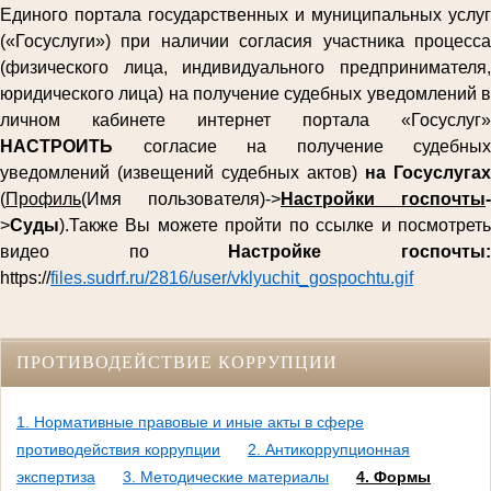
Единого портала государственных и муниципальных услуг
(«Госуслуги») при наличии согласия участника процесса
(физического лица, индивидуального предпринимателя,
юридического лица) на получение судебных уведомлений в
личном кабинете интернет портала «Госуслуг»
НАСТРОИТЬ
согласие на получение судебных
уведомлений (извещений судебных актов)
на Госуслугах
(
Профиль
(Имя пользователя)->
Настройки госпочты
-
>
Суды
).Также Вы можете пройти по ссылке и посмотреть
видео по
Настройке госпочты
https://
files.sudrf.ru/2816/user/vklyuchit_gospochtu.gif
ПРОТИВОДЕЙСТВИЕ КОРРУПЦИИ
1. Нормативные правовые и иные акты в сфере
противодействия коррупции
2. Антикоррупционная
экспертиза
3. Методические материалы
4. Формы